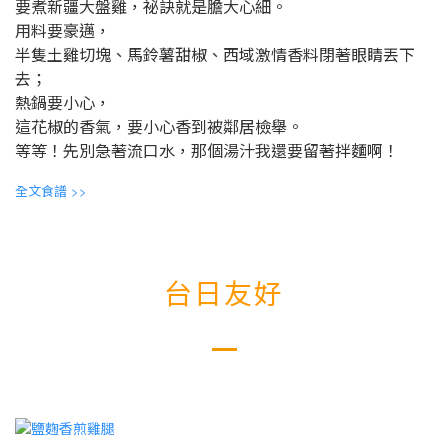
要煮新疆大盤雞，祕訣就是膽大心細。
用料要豪邁，
半隻土雞切塊、馬鈴薯甜椒、西域激情香料閉著眼睛丟下
去；
熱鍋要小心，
這花椒的香氣，要小心香到被鄰居檢舉。
等等！先別急著流口水，那個湯汁我還要留著拌麵啊！
全文食譜
>>
台日友好