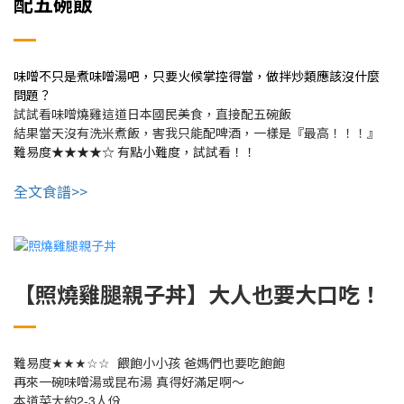
配五碗飯
味噌不只是煮味噌湯吧，只要火候掌控得當，做拌炒類應該沒什麼
問題？
試試看味噌燒雞這道日本國民美食，直接配五碗飯
結果當天沒有洗米煮飯，害我只能配啤酒，一樣是『最高！！！』
難易度★★★★☆ 有點小難度，試試看！！
全文食譜>>
【照燒雞腿親子丼】大人也要大口吃！
★★★☆☆
難易度
餵飽小小孩
爸媽們也要吃飽飽
再來一碗味噌湯或昆布湯
真得好滿足啊～
2-3
本道菜大約
人份