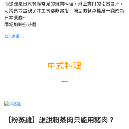
南蠻雞是日式餐廳常見的雞肉料理，淋上爽口的南蠻醬汁，
可獨食或當親子丼主食都非常搭！讓您的餐桌搖身一變成為
日本餐廳~
同場加映莎莎醬
全文食譜
>>
中式料理
【粉蒸雞】誰說粉蒸肉只能用豬肉？