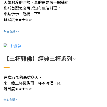
天氣濕冷的時候，真的需要來一點補的
進補首選怎麼可以沒有麻油料理？
來點佛佛一起補一下!!
★
★★
☆☆
難易度
全文食譜>>
【三杯雞佛】經典三杯系列~
在這27°C的高雄冬天，
來一盤三杯雞佛
再一杯冰啤酒，爽
難易度
★
★★
☆☆
全文食譜>>