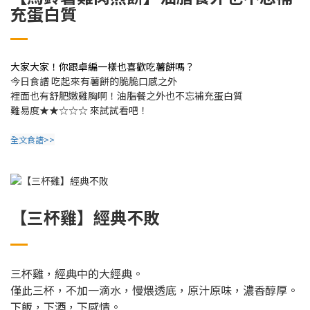
充蛋白質
大家大家！你跟卓編一樣也喜歡吃薯餅嗎？
今日食譜 吃起來有薯餅的脆脆口感之外
裡面也有舒肥嫩雞胸啊！油脂餐之外也不忘補充蛋白質
難易度
★★☆☆☆
來試試看吧！
全文食譜>>
【三杯雞】經典不敗
三杯雞，經典中的大經典。
僅此三杯，不加一滴水，慢煨透底，原汁原味，濃香醇厚。
下飯，下酒，下感情。