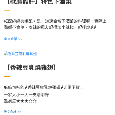
【椒麻雞肝】特色下酒菜
紅配綠經典絕配，是一道適合當下酒菜的料理喔！實際上一
點都不會辣，嗜辣的雞友記得加小辣椒一起拌炒🌶🌶
全文食譜
>>
【香辣豆乳燒雞翅】
麻麻辣味的🌶香辣豆腐乳燒雞翅🌶
非常下飯！
一家大小一人一支剛剛好！
★★★☆☆
難易度
全文食譜 >>