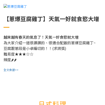
【蔥爆豆腐雞丁】天氣一好就食慾大增
越來越有春天的氣息了！天氣一好食慾就大增
為大家介紹一道很讚讚的、
很適合配飯的蔥爆豆腐雞丁~
豆腐跟蔥段是小卓編切的！！(求誇獎)
難易度★★★☆☆
辣度🌶🌶
全文食譜>>
日式料理