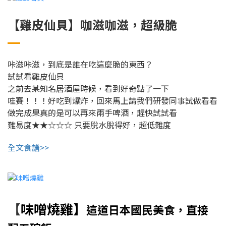
【雞皮仙貝】咖滋咖滋，超級脆
咔滋咔滋，到底是誰在吃這麼脆的東西？
試試看雞皮仙貝
之前去某知名居酒屋時候，看到好奇點了一下
哇賽！！！好吃到爆炸，回來馬上請我們研發同事試做看看
做完成果真的是可以再來兩手啤酒，趕快試試看
難易度★★☆☆☆
只要脫水脫得好，超低難度
全文食譜>>
味噌燒雞】
【
這道日本國民美食，直接