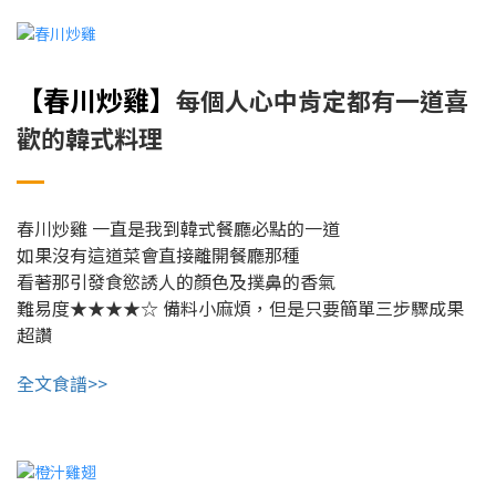
【春川炒雞
】
每個人心中肯定都有一道喜
歡的韓式料理
春川炒雞
一直是我到韓式餐廳必點的一道
如果沒有這道菜會直接離開餐廳那種
看著那引發食慾誘人的顏色及撲鼻的香氣
難易度★★★★☆
備料小麻煩，但是只要簡單三步驟成果
超讚
全文食譜>>