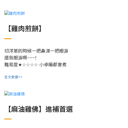
【雞肉煎餅】
切洋蔥的時候一把鼻涕一把眼淚
還我眼淚啊~~~!
難易度
小卓編都會煮
★☆☆☆☆
全文食譜>>
【麻油雞佛】進補首選