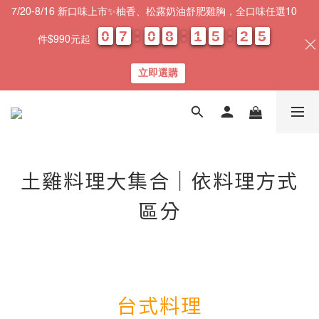
7/20-8/16 新口味上市✨柚香、松露奶油舒肥雞胸，全口味任選10
0
0
0
0
7
7
7
7
0
0
0
0
8
8
8
8
1
1
1
1
5
5
5
5
2
2
2
2
0
0
5
4
5
件$990元起
天
時
分
秒
立即選購
土雞料理大集合｜依料理方式
區分
台式料理