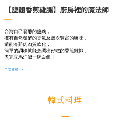
【鹽麴香煎雞腿】廚房裡的魔法師
台灣自己發酵的鹽麴，
擁有自然發酵的香氣及層次豐富的鹽味，
還能令雞肉肉質軟化，
簡單的調味就能烹調出好吃的香煎雞排，
煮完立馬消滅一碗白飯！
全文食譜>>
韓式料理