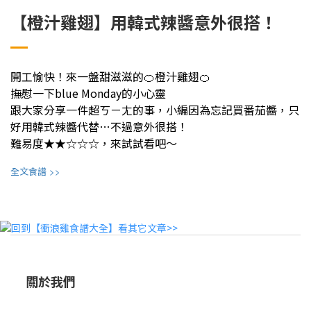
【橙汁雞翅】用韓式辣醬意外很搭！
開工愉快！來一盤甜滋滋的🍊橙汁雞翅🍊
撫慰一下blue Monday的小心靈
跟大家分享一件超ㄎㄧㄤ的事，小編因為忘記買番茄醬，只
好用韓式辣醬代替…不過意外很搭！
難易度★★☆☆☆，來試試看吧～
>>
全文食譜
關於我們