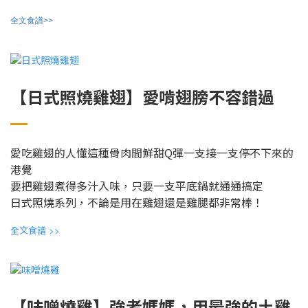
全文食譜>>
【日式照燒雞翅】愛啃翅膀不容錯過
愛吃雞翅的人懂這種骨肉間鮮甜Q彈一支接一支停不下來的
港覺
要把雞翅煮得多汁入味，只要一支平底鍋就通通搞定
日式照燒系列，不論是用在雞翅還是雞腿都非常棒！
全文食譜
>>
【味噌燒雞】強者媽媽，用最強的土雞