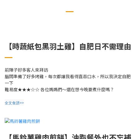
【時蔬紙包黑羽土雞】自肥日不需理由
前陣子好多客人來拜訪
腦闆準備了好多烤雞，每次都讓我看得直吞口水，所以我決定自肥
一下
難易度
★★★☆☆
各位媽媽們～還在想今晚要煮什麼嗎？
全文食譜>>
【馬鈴薯雞肉煎餅】油脂餐外也不忘補