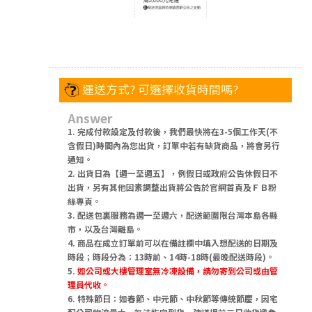
運送方式? 可選擇收貨時間嗎?
Answer
1. 完成付款設定及付款後，我們最快將在3-5個工作天(不
含假日)時間內為您出貨，訂單中若有缺貨商品，將會另行
通知。
2. 出貨日為【週一至週五】，例假日或政府公告休假日不
出貨，另有其他因素調整出貨將公告於官網首頁及ＦＢ粉
絲專頁。
3. 配送包裏服務為週一至週六，配送範圍限台灣本島各縣
市，以及台灣離島。
4. 商品在成立訂單前可以在備註欄中填入想配送的日期及
時段；時段分為：13時前、14時-18時(最晚配送時段)。
5.
如公司或大樓管理室無冷凍設備，請勿寄到公司或由管
理員代收。
6. 特殊節日：如春節、中元節、中秋節等傳統節慶，因宅