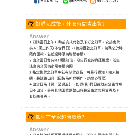
訂購完成後，什麼時間會出貨?
Answer
1.訂購當日上午10時前完成付款及下訂之訂單，安排出貨
為3-5個工作天(不含假日)，(使用匯款之訂單，請務必於時
限內匯款，若超過時限請聯繫客服)
2.出貨當日會有Mail通知信，可自行查詢貨運進度。若無
法查詢貨況請來電客服詢問
3.指定到貨之訂單中若有缺貨商品，將另行通知。如未接
通，將延後出貨（因皆為新鮮製作，請耐心等候）
4.出貨日為【週一至週五】，如遇(例)假日或政府公告休息
日不出貨，另有其他因素調整出貨將公告於官網首頁及Ｆ
Ｂ粉絲專頁。
如何在全家超商取貨?
Answer
1.可直接於結帳頁面選擇超商門市，若無出現代表門市無