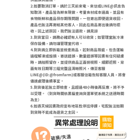
2.如要取消訂單，請於三天前來電、來信或LINE@訊息告
知取消。產品皆為鮮食現做，考量食材成本過高，並且有
食物新鮮和產品保存期限問題，ㄧ但寄出即便退貨收回，
產品也無法再寄給其他客人，因此在商品寄出後請勿拒
收，因上述原因，我們無法退款，請見諒
3.到貨當日，請務必確認有人可以收貨；如管理室無冷凍
保存設備，請勿讓管理室代收。
4.到貨請立即拆箱並檢查商品，若對商品瑕疵，包含運輸
過程解凍或毀損、寄送錯誤、數量錯誤等因素有任何疑慮
時，請拍照留存，並提供商品正面俯視照、細節近照、背
面有效日期等三組完整且清晰照片，傳至客服
LINE@(ID:@fromfarm)或客服信箱告知客服人員，將會
儘速處理後續事宜。
5.到貨後若無立即檢查，且超過48小時後再反應，將不予
以受理。（到貨時間依黑貓查詢貨運單號系統之送達時間
為主）
6.如遇天候因素政府宣布地區性停班停課，宅配無法如期
到貨時不能成為退貨之主因。