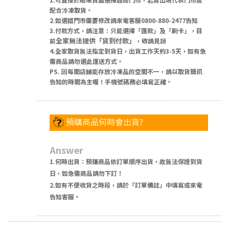
配合冷凍取貨。
2.如選錯門市需要修改請來電客服0800-880-2477告知
3.付款方式，請注意：只能選擇「匯款」及「刷卡」，目
全家無法提供「貨到付款」
前
，敬請見諒
4.全家取貨無法指定到貨日，出貨工作天約3-5天，如有急
需商品請勿選此運送方式。
PS. 因每間店舖能存放冷凍品的空間不一，請以取貨簡訊
告知的時間為主喔！手機號碼務必填寫正確。
預購商品何時會出貨?
Answer
1.何時出貨：預購商品依訂單順序出貨，故無法保證到貨
日，如急需商品請勿下訂！
2.如有不便收貨之時段，請於「訂單備註」中填寫或來電
告知客服。