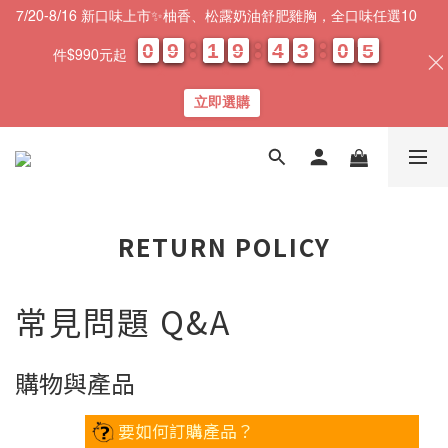
7/20-8/16 新口味上市✨柚香、松露奶油舒肥雞胸，全口味任選10
0
0
0
0
9
9
9
9
1
1
1
1
9
9
9
9
4
4
4
4
3
3
3
3
0
0
0
0
0
0
4
3
4
件$990元起
天
時
分
秒
立即選購
RETURN POLICY
常見問題 Q&A
購物與產品
要如何訂購產品？