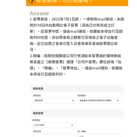
有發票嗎？可打統編嗎？
Answer
1.發票寄送：2022年7月1日起，一律使用mail寄送，系統
將於30日內自動開立電子發票（須為已付款完成之訂
單），若發票中獎，僅由mail通知，如需紙本得自行至超
商列印兌獎。非註冊會員之顧客可至填寫之電子信箱查
詢，若已註冊之會員可登入至會員專區查詢發票開立狀
況。
2.統編：如政府機關或公司行號須紙本發票請於購物車結
帳頁面之【索取發票】選擇「公司戶發票」欄位詳填「抬
頭」、「統編」、「發票地址」，僅由mail通知，如需紙
本得自行至超商列印。