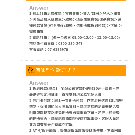
Answer
1.線上訂購步驟教學：會員專區＞登入/註冊＞登入＞購買
＞將商品加入購物車＞結帳＞填寫帳單資訊/運送資訊＞選
擇付款資訊(ATM/銀行轉帳，信用卡或貨到付款)＞下單 ＞
完成購買
2.電話訂購： (週一至週五 09:00~12:00、13:00~18:00)
市話免付費專線：0800-880-247
客服電話：07-6196976
有哪些付款方式？
Answer
1.貨到付款(現金)：宅配公司會額外酌收30元手續費。包
裹送達指定地址後，直接支付現金給宅配人員。
2.信用卡付款：線上一次刷卡付款，作業流程透過SSL加密
機制，保障您的個人隱私資料。請注意您的瀏覽器是否有
阻擋彈跳視窗以避免刷卡失敗需重新下單。若停止於最後
的刷卡畫面，請發訊息詢問並提供訂單編號，客服人員將
會為您查詢是否有成立訂單。
3.ATM/銀行轉帳：提供虛擬匯款帳號轉帳使用，不需回覆