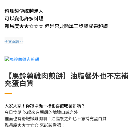
料理越傳統越迷人
可以變化許多料理
難易度
★★☆☆☆
但是只要簡單三步驟成果超讚
全文食譜>>
【馬鈴薯雞肉煎餅】油脂餐外也不忘補
充蛋白質
大家大家！你跟卓編一樣也喜歡吃薯餅嗎？
今日食譜 吃起來有薯餅的脆脆口感之外
裡面也有舒肥嫩雞胸啊！油脂餐之外也不忘補充蛋白質
難易度
★★☆☆☆
來試試看吧！