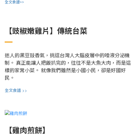
全文食譜>>
【豉椒嫩雞片】傳統台菜
迷人的黑豆豉香氣，挑逗台灣人大腦皮層中的唾液分泌機
制。 真正能讓人把飯扒完的，往往不是大魚大肉，而是這
樣的家常小菜。 就像我們雖然是小國小民，卻是好國好
民。
>>
全文食譜
【雞肉煎餅】