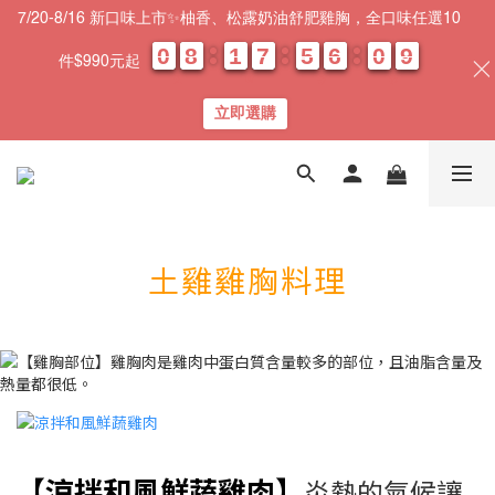
7/20-8/16 新口味上市✨柚香、松露奶油舒肥雞胸，全口味任選10
0
0
0
0
8
8
8
8
1
1
1
1
7
7
7
7
5
5
5
5
6
6
6
6
0
0
0
0
0
0
9
8
9
件$990元起
天
時
分
秒
立即選購
土雞雞胸料理
【涼拌和風鮮蔬雞肉】
炎熱的氣候讓