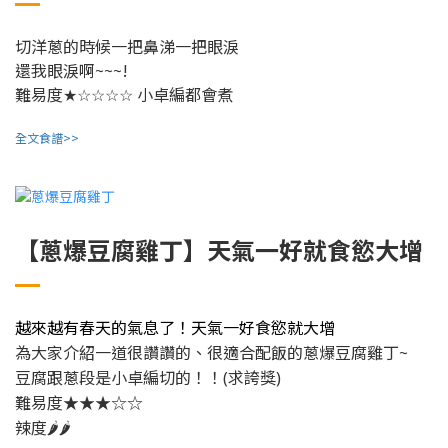
切洋蔥的時候一把鼻涕一把眼淚
還我眼淚啊~~~!
難易度
小卓編都會煮
★☆☆☆☆
全文食譜>>
【蔥爆豆腐雞丁】天氣一好就食慾大增
越來越有春天的氣息了！天氣一好食慾就大增
很適合配飯的蔥爆豆腐雞丁~
為大家介紹一道很讚讚的、
豆腐跟蔥段是小卓編切的！！(求誇獎)
難易度★★★☆☆
辣度🌶🌶