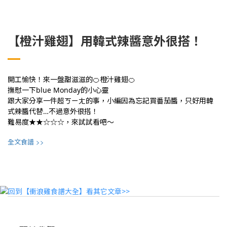
【橙汁雞翅】用韓式辣醬意外很搭！
開工愉快！來一盤甜滋滋的🍊橙汁雞翅🍊
撫慰一下blue Monday的小心靈
跟大家分享一件超ㄎㄧㄤ的事，小編因為忘記買番茄醬，只好用韓
式辣醬代替…不過意外很搭！
難易度★★☆☆☆，來試試看吧～
>>
全文食譜