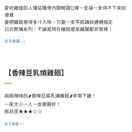
愛吃雞翅的人懂這種骨肉間鮮甜Q彈一支接一支停不下來的
港覺
要把雞翅煮得多汁入味，只要一支平底鍋就通通搞定
日式照燒系列，不論是用在雞翅還是雞腿都非常棒！
>>
全文食譜
【香辣豆乳燒雞翅】
麻麻辣味的🌶香辣豆腐乳燒雞翅🌶
非常下飯！
一家大小一人一支剛剛好！
★★★☆☆
難易度
全文食譜 >>