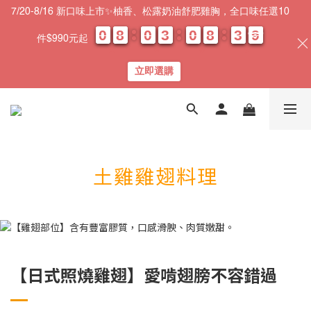
7/20-8/16 新口味上市✨柚香、松露奶油舒肥雞胸，全口味任選10
0
0
0
0
8
8
8
8
0
0
0
0
3
3
3
3
0
0
0
0
8
8
8
8
3
3
3
3
0
0
8
8
8
8
件$990元起
天
時
分
秒
立即選購
土雞雞翅料理
【日式照燒雞翅】愛啃翅膀不容錯過