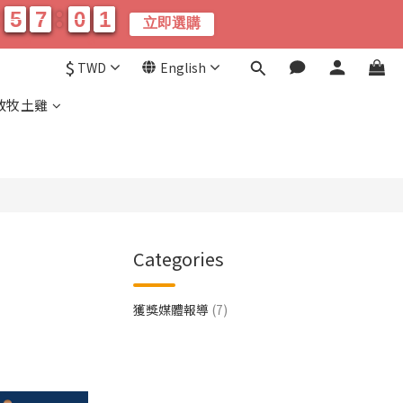
5
5
7
7
0
0
0
0
0
5
5
7
7
0
0
0
0
0
立即選購
分
秒
$
TWD
English
放牧土雞
Categories
獲獎媒體報導
(7)