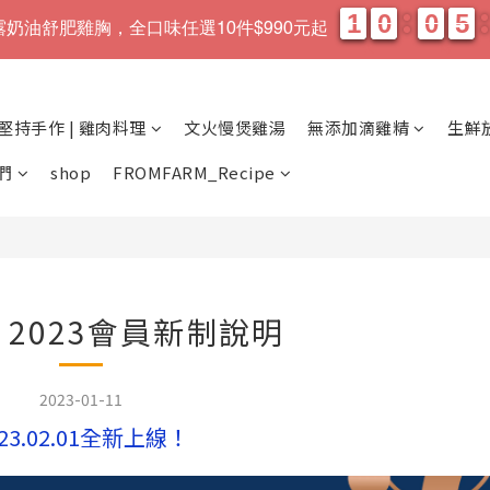
1
1
0
0
0
0
5
5
1
1
0
0
0
0
5
5
、松露奶油舒肥雞胸，全口味任選10件$990元起
天
時
堅持手作 | 雞肉料理
文火慢煲雞湯
無添加滴雞精
生鮮
們
shop
FROMFARM_Recipe
2023會員新制說明
2023-01-11
023.02.01全新上線！