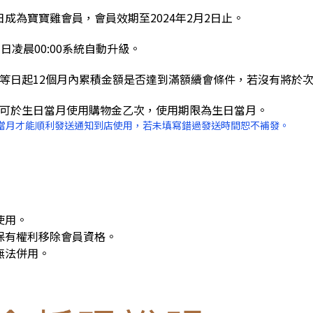
3日成為寶寶雞會員，會員效期至2024年2月2日止。
日凌晨00:00系統自動升級。
升等日起12個月內累積金額是否達到滿額續會條件，若沒有將於
皆可於生日當月使用購物金乙次，使用期限為生日當月。
當月才能順利發送通知到店使用，若未填寫錯過發送時間恕不補發。
使用。
保有權利移除會員資格。
無法併用。