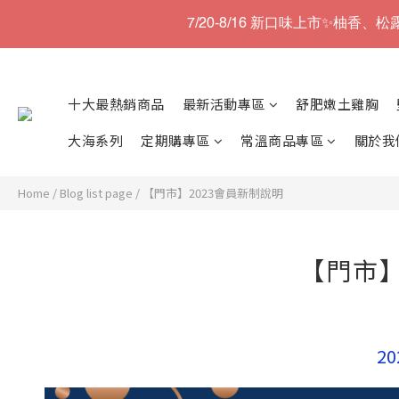
7/20-8/16 新口味上市✨柚香
十大最熱銷商品
最新活動專區
舒肥嫩土雞胸
大海系列
定期購專區
常溫商品專區
關於我
Home
/
Blog list page
/
【門市】2023會員新制說明
【門市】
2