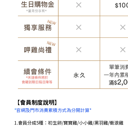
【會員制度說明】
*
官網及門市消費累積方式為分開計算*
1.會員分成5種：初生卵/寶寶雞/小小雞/黑羽雞/衝浪雞