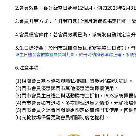
2.會員效期：從升級當日起算12個月，例如2023年2月
3.會員升等方式：自升等日起12個月消費達指定門檻，隔
4.會員續會條件：若會員效期已滿，系統將自動判定自
5.生日購物金：於門市註冊會員且填寫完整生日資訊，
※生日禮金會依據會員資料判斷，註冊時請務必填寫正確，系統
6.注意事項：
(1)相關會員基本條款與隱私權細則請參照條款與細則。
(2)門市會員優惠與門市其他優惠活動擇優使用。
(3)門市會員生日禮金與活動購物金折扣，POS系統擇優
(4)門市會員如有退款、多次辦理退貨之情形，元榆牧場
(5)門市會員之消費回饋優惠限定於實體門市使用。官網
(6)元榆牧場保留更動會員相關制度之權利。