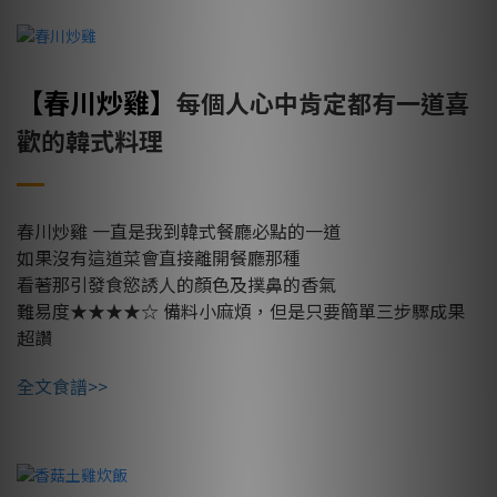
【春川炒雞
】
每個人心中肯定都有一道喜
歡的韓式料理
春川炒雞
一直是我到韓式餐廳必點的一道
如果沒有這道菜會直接離開餐廳那種
看著那引發食慾誘人的顏色及撲鼻的香氣
難易度★★★★☆
備料小麻煩，但是只要簡單三步驟成果
超讚
全文食譜>>