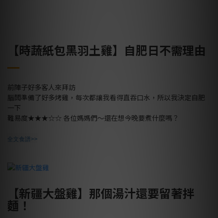
【時蔬紙包黑羽土雞】自肥日不需理由
前陣子好多客人來拜訪
腦闆準備了好多烤雞，每次都讓我看得直吞口水，所以我決定自肥
一下
難易度
★★★☆☆
各位媽媽們～還在想今晚要煮什麼嗎？
全文食譜>>
【新疆大盤雞】那個湯汁還要留著拌
麵！