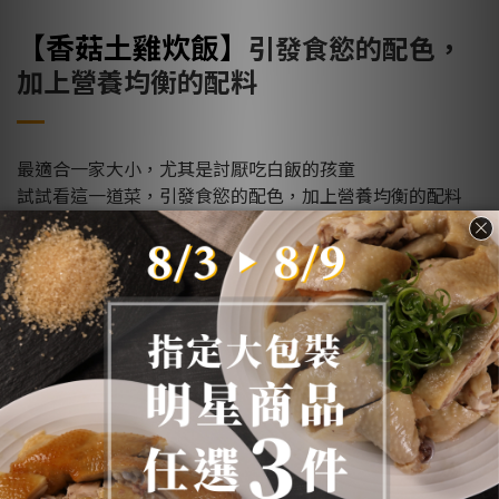
【香菇土雞炊飯
】
引發食慾的配色，
加上營養均衡的配料
最適合一家大小，尤其是討厭吃白飯的孩童
試試看
這一道菜，
引發食慾的配色，加上營養均衡的配料
我不用配其他菜色，光這個飯我可以再來三碗
難易度★★★★☆
備料比較麻煩，不然其實就是丟進去一
起生米煮成熟飯
全文食譜>>