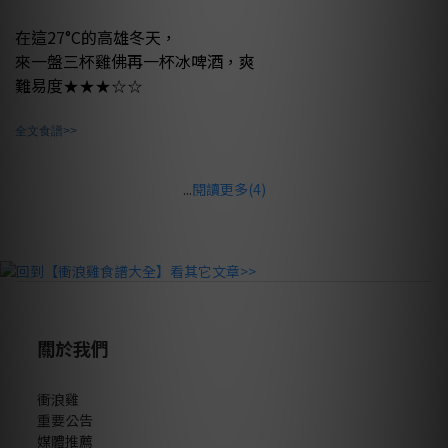
在這27°C的高雄冬天，
來一盤三杯雞佛
再一杯冰啤酒，爽
難易度
★
★★
☆☆
全文食譜>>
...
閱讀更多(4)
關於我們
衝浪雞
重要公告
媒體推薦