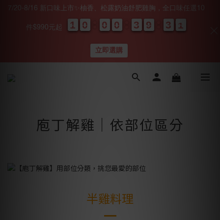
7/20-8/16 新口味上市✨柚香、松露奶油舒肥雞胸，全口味任選10
1
1
1
1
0
0
0
0
0
0
0
0
0
0
0
0
3
3
3
3
9
9
9
9
3
2
0
0
0
9
3
0
件$990元起
天
時
分
秒
立即選購
庖丁解雞｜依部位區分
半雞料理