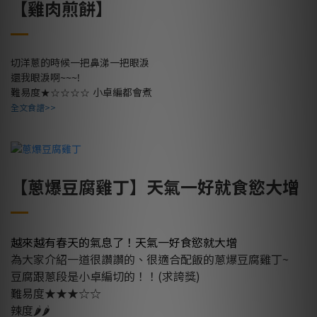
【雞肉煎餅】
切洋蔥的時候一把鼻涕一把眼淚
還我眼淚啊~~~!
★☆☆☆☆
難易度
小卓編都會煮
全文食譜>>
【蔥爆豆腐雞丁】天氣一好就食慾大增
越來越有春天的氣息了！天氣一好食慾就大增
為大家介紹一道很讚讚的、
很適合配飯的蔥爆豆腐雞丁~
豆腐跟蔥段是小卓編切的！！(求誇獎)
難易度★★★☆☆
辣度🌶🌶