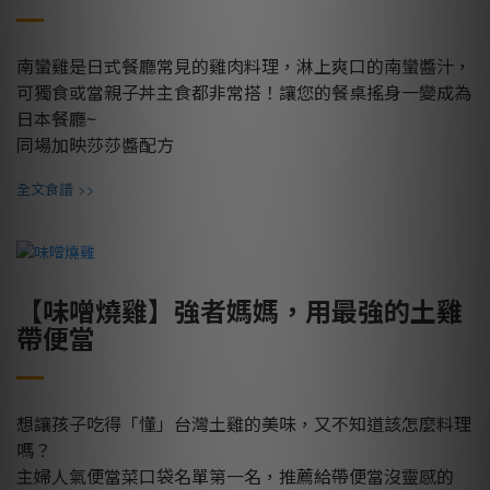
南蠻雞是日式餐廳常見的雞肉料理，淋上爽口的南蠻醬汁，
可獨食或當親子丼主食都非常搭！讓您的餐桌搖身一變成為
日本餐廳~
同場加映莎莎醬配方
>>
全文食譜
【味噌燒雞】強者媽媽，用最強的土雞
帶便當
想讓孩子吃得「懂」台灣土雞的美味，又不知道該怎麼料理
嗎？
主婦人氣便當菜口袋名單第一名，推薦給帶便當沒靈感的