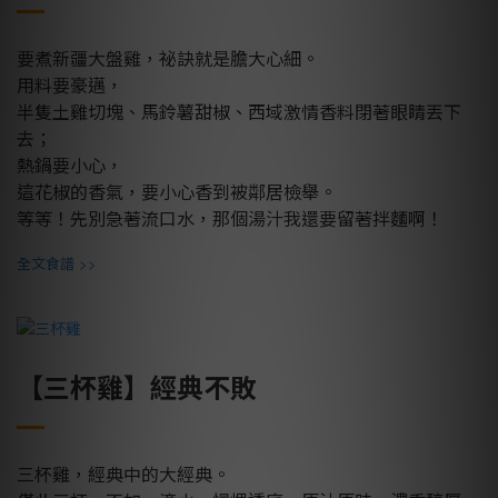
要煮新疆大盤雞，祕訣就是膽大心細。
用料要豪邁，
半隻土雞切塊、馬鈴薯甜椒、西域激情香料閉著眼睛丟下
去；
熱鍋要小心，
這花椒的香氣，要小心香到被鄰居檢舉。
等等！先別急著流口水，那個湯汁我還要留著拌麵啊！
>>
全文食譜
【三杯雞】經典不敗
三杯雞，經典中的大經典。