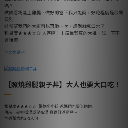
嗎？
試試看粉蒸土雞腿，做好的當下我只能說，好吃程度是秒殺
級別
好希望我們的大廚可以再做一次，想到就嚥口水了
難易度★★★☆☆ 人客啊！！這道菜真的大推，試一下不
會後悔
全文食譜>>
【照燒雞腿親子丼】大人也要大口吃！
★★★☆☆
難易度
餵飽小小孩
爸媽們也要吃飽飽
再來一碗味噌湯或昆布湯
真得好滿足啊～
2-3
本道菜大約
人份