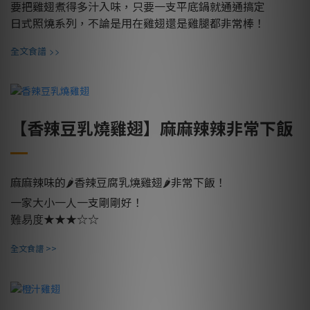
要把雞翅煮得多汁入味，只要一支平底鍋就通通搞定
日式照燒系列，不論是用在雞翅還是雞腿都非常棒！
>>
全文食譜
【香辣豆乳燒雞翅】麻麻辣辣非常下飯
麻麻辣味的🌶香辣豆腐乳燒雞翅🌶
非常下飯！
一家大小一人一支剛剛好！
★★★☆☆
難易度
全文食譜 >>