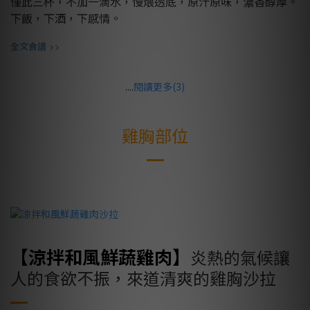
僅此三杯，不加一滴水，慢煨透底，原汁原味，濃香醇厚。
下飯，下酒，下感情。
>>
全文食譜
....
閱讀更多(3)
雞胸部位
【涼拌和風鮮蔬雞肉】
炎熱的氣候讓
人的食欲不振，來道清爽的雞胸沙拉