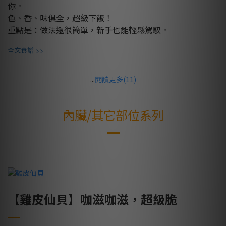
你。
色、香、味俱全，超級下飯！
重點是：做法還很簡單，新手也能輕鬆駕馭。
>>
全文食譜
...
閱讀更多(11)
內臟/其它部位系列
【雞皮仙貝】咖滋咖滋，超級脆