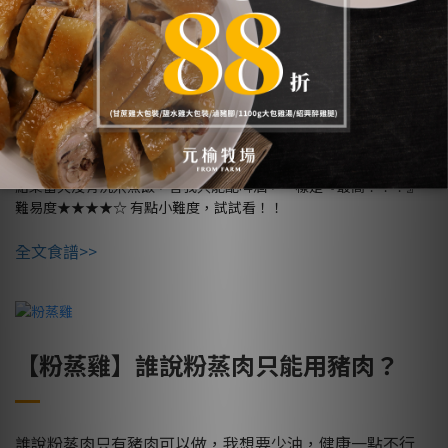
味噌燒雞】
【
這道日本國民美食，直接
配五碗飯
味噌不只是煮味噌湯吧，只要火候掌控得當，做拌炒類應該沒什麼
問題？
試試看味噌燒雞這道日本國民美食，直接配五碗飯
結果當天沒有洗米煮飯，害我只能配啤酒，一樣是『最高！！！』
難易度★★★★☆ 有點小難度，試試看！！
全文食譜>>
【粉蒸雞】誰說粉蒸肉只能用豬肉？
誰說粉蒸肉只有豬肉可以做，我想要少油，健康一點不行