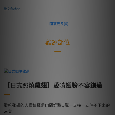
全文食譜>>
...
閱讀更多(6)
雞翅部位
【日式照燒雞翅】愛啃翅膀不容錯過
愛吃雞翅的人懂這種骨肉間鮮甜Q彈一支接一支停不下來的
港覺