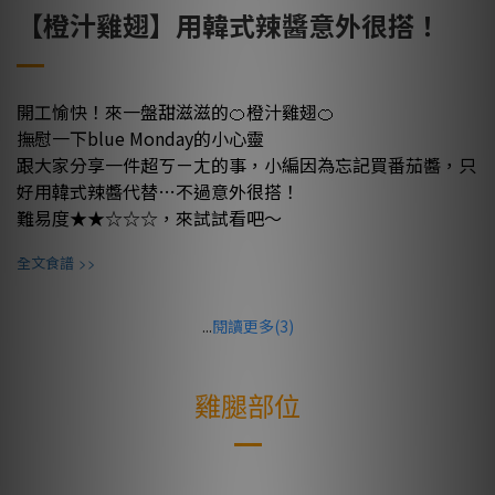
【橙汁雞翅】用韓式辣醬意外很搭！
開工愉快！來一盤甜滋滋的🍊橙汁雞翅🍊
撫慰一下blue Monday的小心靈
跟大家分享一件超ㄎㄧㄤ的事，小編因為忘記買番茄醬，只
好用韓式辣醬代替…不過意外很搭！
難易度★★☆☆☆，來試試看吧～
>>
全文食譜
...
閱讀更多(3)
雞腿部位