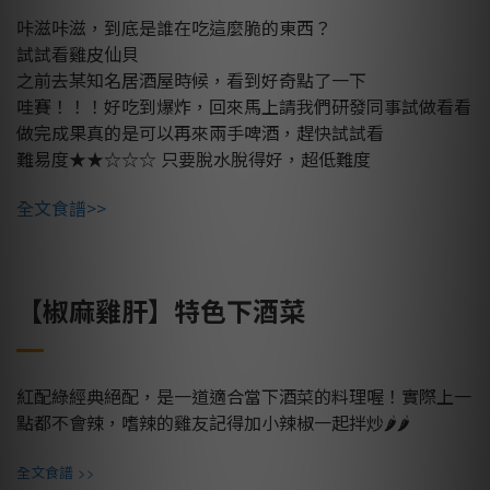
咔滋咔滋，到底是誰在吃這麼脆的東西？
試試看雞皮仙貝
之前去某知名居酒屋時候，看到好奇點了一下
哇賽！！！好吃到爆炸，回來馬上請我們研發同事試做看看
做完成果真的是可以再來兩手啤酒，趕快試試看
難易度★★☆☆☆
只要脫水脫得好，超低難度
全文食譜>>
【椒麻雞肝】特色下酒菜
紅配綠經典絕配，是一道適合當下酒菜的料理喔！實際上一
點都不會辣，嗜辣的雞友記得加小辣椒一起拌炒🌶🌶
>>
全文食譜