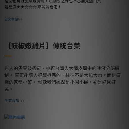
裡面也有舒肥嫩雞胸啊！油脂餐之外也不忘補充蛋白質
難易度
★★☆☆☆
來試試看吧！
全文食譜>>
【豉椒嫩雞片】傳統台菜
迷人的黑豆豉香氣，挑逗台灣人大腦皮層中的唾液分泌機
制。 真正能讓人把飯扒完的，往往不是大魚大肉，而是這
樣的家常小菜。 就像我們雖然是小國小民，卻是好國好
民。
>>
全文食譜