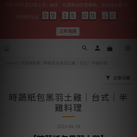
7/20-8/16 新口味上市✨柚香、松露奶油舒肥雞胸，全口味任選10
0
0
0
0
9
9
9
9
1
1
1
1
5
5
5
5
0
0
0
0
9
9
9
9
4
4
4
4
0
0
9
8
9
件$990元起
天
時
分
秒
立即選購
Home
/
部落格列表
/
時蔬紙包黑羽土雞｜台式｜半雞料理
文章分類
時蔬紙包黑羽土雞｜台式｜半
雞料理
2022-04-29