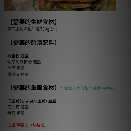
【需要的生鮮食材】
黑羽土雞母雞半雞
750g 1
包
【需要的醃漬配料】
椒鹽粉 適量
匈牙利紅椒粉
適量
海鹽
適量
橄欖油
適量
【需要的重要食材】
可依個人喜好加入季節時蔬喔
！
海蘆筍
(
可以換成蘆筍
) 適量
玉米筍
適量
番茄
適量
❏ 最重要的『烘焙紙』