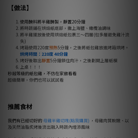
【做法】
使用醃料將半雞醃製，靜置20分鐘
將時蔬鋪在烘焙紙底部，撒上海鹽、橄欖油調味
將半雞擺放後使用烘焙紙包裹三～四層(包多層避免雞汁流
失)
烤箱使用220度
預熱
5分鐘，之後將紙包雞放進烤箱烘烤。
烘烤時間：220度 40分鐘
烤好後取出
靜置
5分鐘鎖住肉汁，之後劃開上層紙模
上桌！！！
秒殺等級的紙包雞，不仿在家做看看
超級簡單，你們也可以試試看
推薦食材
我們有已經切好的
母雞半雞切塊(點我購買)
，母雞肉質軟嫩、以
及天然油脂炙烤後流出融入時蔬內增添風味