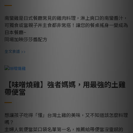
南蠻雞是日式餐廳常見的雞肉料理，淋上爽口的南蠻醬汁，
可獨食或當親子丼主食都非常搭！讓您的餐桌搖身一變成為
日本餐廳~
同場加映莎莎醬配方
>>
全文食譜
【味噌燒雞】強者媽媽，用最強的土雞
帶便當
想讓孩子吃得「懂」台灣土雞的美味，又不知道該怎麼料理
嗎？
主婦人氣便當菜口袋名單第一名，推薦給帶便當沒靈感的