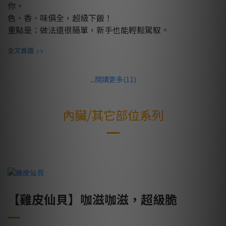
你。
色、香、味俱全，超級下飯！
重點是：做法還很簡單，新手也能輕鬆駕馭。
>>
全文食譜
...
閱讀更多(11)
內臟/其它部位系列
【雞皮仙貝】咖滋咖滋，超級脆