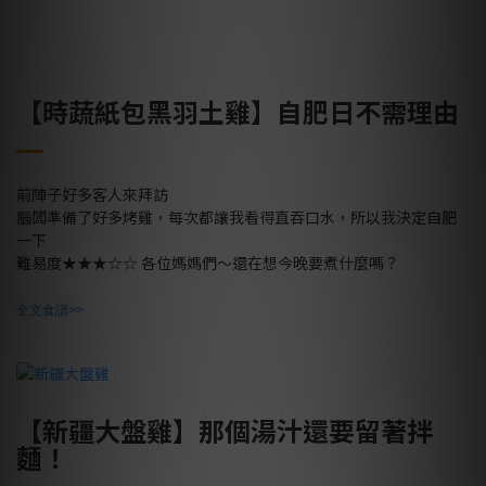
【時蔬紙包黑羽土雞】自肥日不需理由
前陣子好多客人來拜訪
腦闆準備了好多烤雞，每次都讓我看得直吞口水，所以我決定自肥
一下
難易度
★★★☆☆
各位媽媽們～還在想今晚要煮什麼嗎？
全文食譜>>
【新疆大盤雞】那個湯汁還要留著拌
麵！