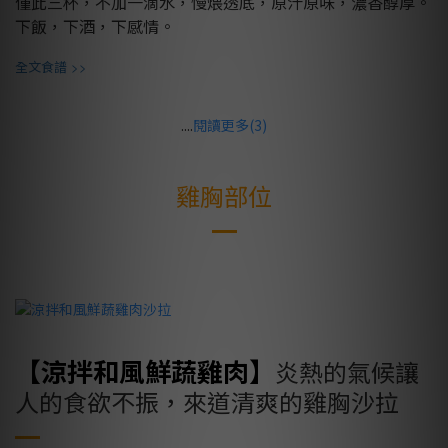
僅此三杯，不加一滴水，慢煨透底，原汁原味，濃香醇厚。
下飯，下酒，下感情。
>>
全文食譜
....
閱讀更多(3)
雞胸部位
【涼拌和風鮮蔬雞肉】
炎熱的氣候讓
人的食欲不振，來道清爽的雞胸沙拉