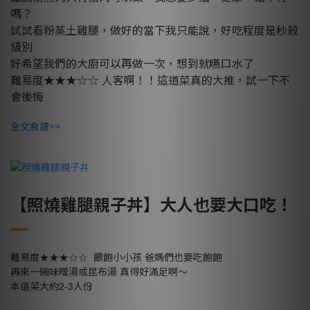
嗎？
試試看粉蒸土雞腿，做好的當下我只能說，好吃程度是秒殺
級別
好希望我們的大廚可以再做一次，想到就嚥口水了
難易度★★★☆☆ 人客啊！！這道菜真的大推，試一下不
會後悔
全文食譜>>
【照燒雞腿親子丼】大人也要大口吃！
★★★☆☆
難易度
餵飽小小孩
爸媽們也要吃飽飽
再來一碗味噌湯或昆布湯
真得好滿足啊～
2-3
本道菜大約
人份