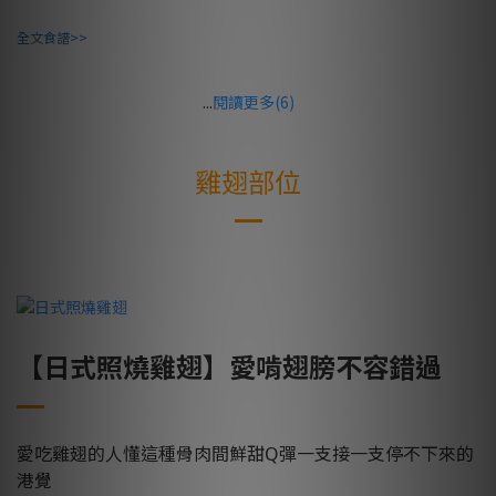
全文食譜>>
...
閱讀更多(6)
雞翅部位
【日式照燒雞翅】愛啃翅膀不容錯過
愛吃雞翅的人懂這種骨肉間鮮甜Q彈一支接一支停不下來的
港覺