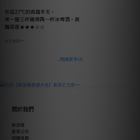
在這27°C的高雄冬天，
來一盤三杯雞佛
再一杯冰啤酒，爽
難易度
★
★★
☆☆
全文食譜>>
...
閱讀更多(4)
關於我們
衝浪雞
重要公告
媒體推薦