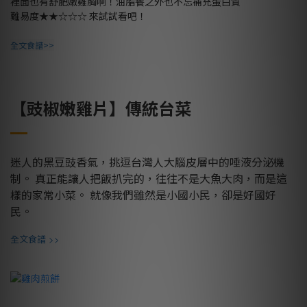
裡面也有舒肥嫩雞胸啊！油脂餐之外也不忘補充蛋白質
難易度
★★☆☆☆
來試試看吧！
全文食譜>>
【豉椒嫩雞片】傳統台菜
迷人的黑豆豉香氣，挑逗台灣人大腦皮層中的唾液分泌機
制。 真正能讓人把飯扒完的，往往不是大魚大肉，而是這
樣的家常小菜。 就像我們雖然是小國小民，卻是好國好
民。
>>
全文食譜