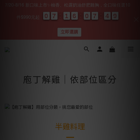
7/20-8/16 新口味上市✨柚香、松露奶油舒肥雞胸，全口味任選10
0
0
0
0
7
7
7
7
1
1
1
1
6
6
6
6
0
0
0
0
7
7
7
7
4
4
4
4
0
0
8
8
8
8
件$990元起
天
時
分
秒
立即選購
庖丁解雞｜依部位區分
半雞料理