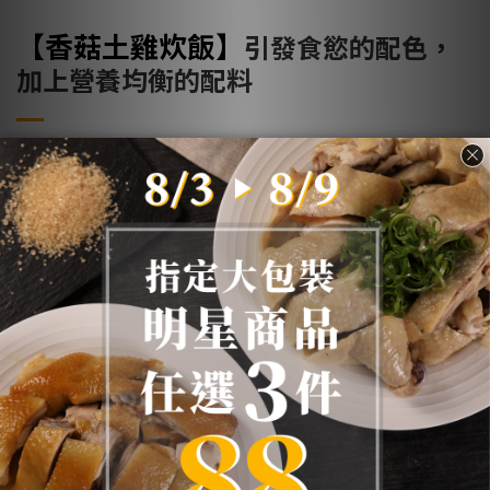
【香菇土雞炊飯
】
引發食慾的配色，
加上營養均衡的配料
最適合一家大小，尤其是討厭吃白飯的孩童
試試看
這一道菜，
引發食慾的配色，加上營養均衡的配料
我不用配其他菜色，光這個飯我可以再來三碗
難易度★★★★☆
備料比較麻煩，不然其實就是丟進去一
起生米煮成熟飯
全文食譜>>