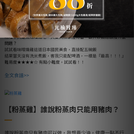
味噌燒雞】
【
這道日本國民美食，直接
配五碗飯
味噌不只是煮味噌湯吧，只要火候掌控得當，做拌炒類應該沒什麼
問題？
試試看味噌燒雞這道日本國民美食，直接配五碗飯
結果當天沒有洗米煮飯，害我只能配啤酒，一樣是『最高！！！』
難易度★★★★☆ 有點小難度，試試看！！
全文食譜>>
【粉蒸雞】誰說粉蒸肉只能用豬肉？
誰說粉蒸肉只有豬肉可以做，我想要少油，健康一點不行