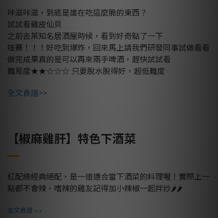
咔滋咔滋，到底是誰在吃這麼脆的東西？
試試看雞皮仙貝
之前去某知名居酒屋時候，看到好奇點了一下
哇賽！！！好吃到爆炸，回來馬上請我們研發同事試做看看
做完成果真的是可以再來兩手啤酒，趕快試試看
難易度★★☆☆☆
只要脫水脫得好，超低難度
全文食譜>>
【椒麻雞肝】特色下酒菜
紅配綠經典絕配，是一道適合當下酒菜的料理喔！實際上一
點都不會辣，嗜辣的雞友記得加小辣椒一起拌炒🌶🌶
>>
全文食譜