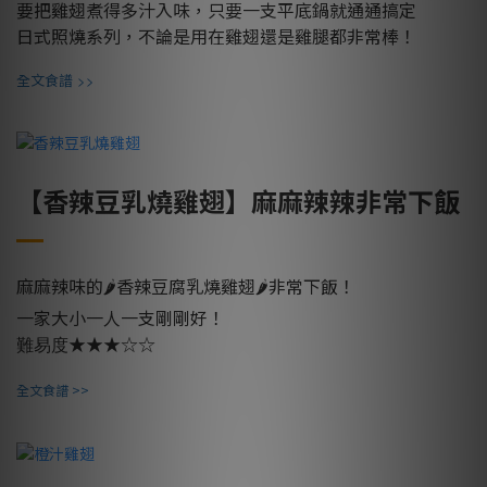
要把雞翅煮得多汁入味，只要一支平底鍋就通通搞定
日式照燒系列，不論是用在雞翅還是雞腿都非常棒！
>>
全文食譜
【香辣豆乳燒雞翅】麻麻辣辣非常下飯
麻麻辣味的🌶香辣豆腐乳燒雞翅🌶
非常下飯！
一家大小一人一支剛剛好！
★★★☆☆
難易度
全文食譜 >>