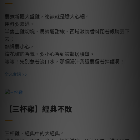
要煮新疆大盤雞，祕訣就是膽大心細。
用料要豪邁，
半隻土雞切塊、馬鈴薯甜椒、西域激情香料閉著眼睛丟下
去；
熱鍋要小心，
這花椒的香氣，要小心香到被鄰居檢舉。
等等！先別急著流口水，那個湯汁我還要留著拌麵啊！
>>
全文食譜
【三杯雞】經典不敗
三杯雞，經典中的大經典。