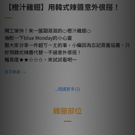
【橙汁雞翅】用韓式辣醬意外很搭！
開工愉快！來一盤甜滋滋的🍊橙汁雞翅🍊
撫慰一下blue Monday的小心靈
跟大家分享一件超ㄎㄧㄤ的事，小編因為忘記買番茄醬，只
好用韓式辣醬代替…不過意外很搭！
難易度★★☆☆☆，來試試看吧～
>>
全文食譜
...
閱讀更多(3)
雞腿部位