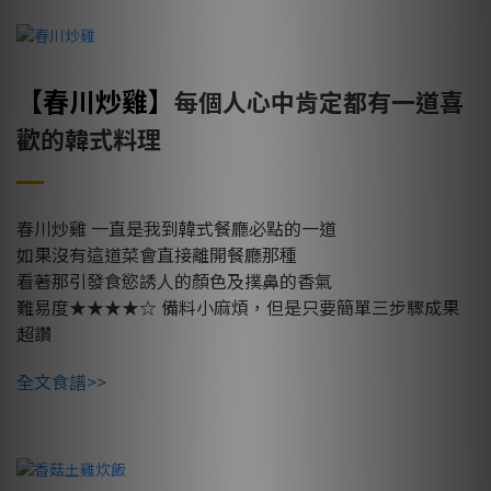
【春川炒雞
】
每個人心中肯定都有一道喜
歡的韓式料理
春川炒雞
一直是我到韓式餐廳必點的一道
如果沒有這道菜會直接離開餐廳那種
看著那引發食慾誘人的顏色及撲鼻的香氣
難易度★★★★☆
備料小麻煩，但是只要簡單三步驟成果
超讚
全文食譜>>