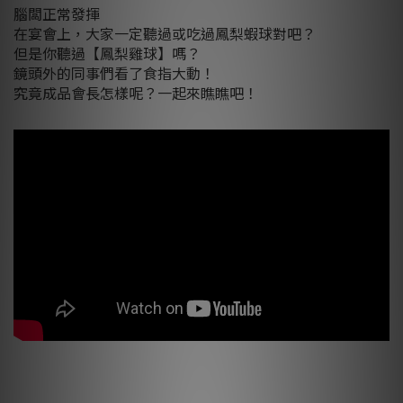
腦闆正常發揮
在宴會上，大家一定聽過或吃過鳳梨蝦球對吧？
但是你聽過【鳳梨雞球】嗎？
鏡頭外的同事們看了食指大動！
究竟成品會長怎樣呢？一起來瞧瞧吧！