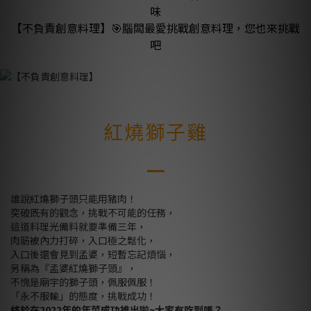
味
【不負責創意料理】🎯腦闆最愛挑戰創意料理，您也來挑戰
吧
紅燒獅子雞
誰說紅燒獅子頭只能用豬肉！
突破既有的觀念，挑戰不可能的任務，
這道料理光備料就要準備三年，
肉筋被內力打碎，入口極之鬆化，
入口後還會見到孟婆，短暫忘記煩惱，
另稱為『孟婆紅燒獅子頭』，
不愧是廟宇的獅子頭，佩服佩服！
「永不服輸」的態度，挑戰成功！
終於在2022年的年菜成功推出啦~大家有吃到嗎？