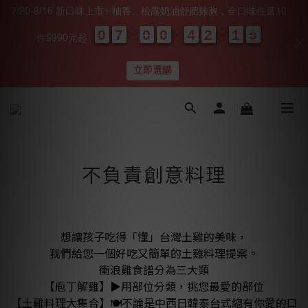
7/20-8/16 新口味上市✨柚香、松露奶油舒肥雞胸，全口味任選10
0
0
0
0
7
7
7
7
0
0
0
0
0
0
0
0
4
4
4
4
2
2
2
2
1
1
1
1
0
0
8
8
8
8
件$990元起
天
時
分
秒
立即選購
不負責創意料理
想讓孩子吃得「懂」台灣土雞的美味，
我們給您一個好吃又簡單的土雞料理提案。
衝浪雞食譜分為三大類
【庖丁解雞】▶️用部位分類，挑您最愛的部位
【土雞料理大集合】🍽不論是中西日韓泰台式總有你愛的口