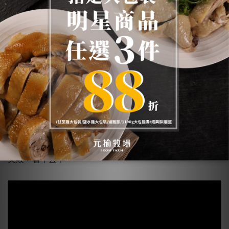
蘋果雞肉派
用了七七四十九天提煉的蘋果泥
究竟加了雞肉跟鹹派，還是鹹派跟雞肉， 不管哪一種，都
必需用耐心才能煮出濃濃的蘋果內餡 這次又會是成功還是
失敗，看下去！