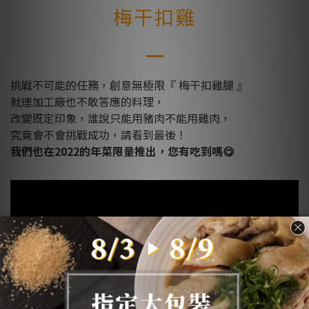
梅干扣雞
挑戰不可能的任務，創意無極限『 梅干扣雞腿 』
就連加工廠也不敢答應的料理，
改變既定印象，誰說只能用豬肉不能用雞肉，
究竟會不會挑戰成功，請看到最後！
我們也在2022的年菜限量推出，您有吃到嗎😋