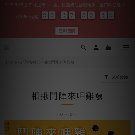
7/20-8/16 新口味上市✨柚香、松露奶油舒肥雞胸，全口味任選10
0
0
0
0
9
9
9
9
1
1
1
1
7
7
7
7
3
3
3
3
2
2
2
2
1
1
1
1
0
0
5
5
5
5
件$990元起
天
時
分
秒
立即選購
Home
/
部落格列表
/
相揪鬥陣來呷雞🐔
文章分類
相揪鬥陣來呷雞🐔
2022-10-21