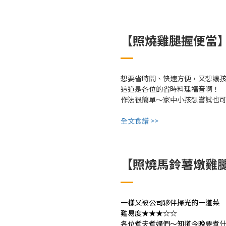
【照燒雞腿握便當
想要省時間、快速方便，又想讓
這道是各位的省時料理福音啊！
作法很簡單～家中小孩想嘗試也
全文食譜 >>
【照燒馬鈴薯燉雞
一樣又被公司夥伴掃光的一道菜
難易度★★★☆☆
各位煮夫煮婦們～知道今晚要煮