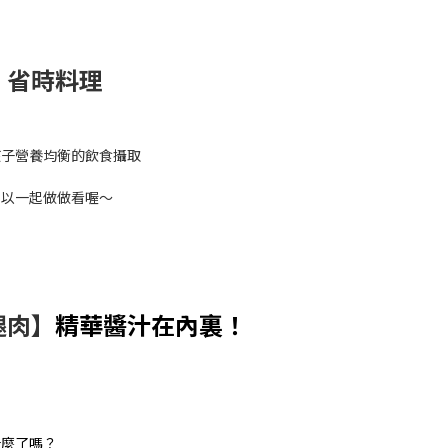
】省時料理
孩子營養均衡的飲食攝取
可以一起做做看喔～
腿肉】
精華醬汁在內裏！
什麼了嗎？