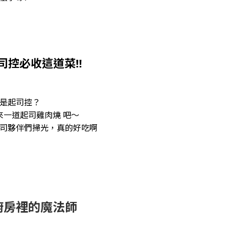
起司控必收這道菜‼️
是起司控？
天來一道起司雞肉燒 吧～
司夥伴們掃光，真的好吃啊
廚房裡的魔法師