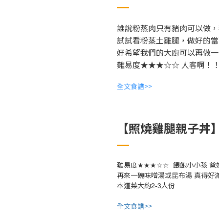
誰說粉蒸肉只有豬肉可以做，
試試看粉蒸土雞腿，做好的當
好希望我們的大廚可以再做一
難易度★★★☆☆ 人客啊！
全文食譜>>
【照燒雞腿親子丼
★★★☆☆
難易度
餵飽小小孩
爸
再來一碗味噌湯或昆布湯
真得好
2-3
本道菜大約
人份
全文食譜>>