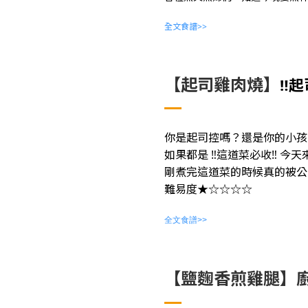
全文食譜>>
【起司雞肉燒】
‼️
你是起司控嗎？還是你的小孩
如果都是 ‼️這道菜必收‼️ 今
剛煮完這道菜的時候真的被公
難易度★☆☆☆☆
全文食譜>>
【鹽麴香煎雞腿】