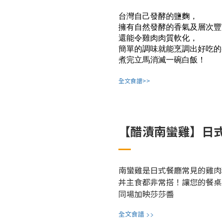
台灣自己發酵的鹽麴，
擁有自然發酵的香氣及層次豐
還能令雞肉肉質軟化，
簡單的調味就能烹調出好吃的
煮完立馬消滅一碗白飯！
全文食譜>>
【醋漬南蠻雞】日
南蠻雞是日式餐廳常見的雞肉
丼主食都非常搭！讓您的餐桌
同場加映莎莎醬
>>
全文食譜