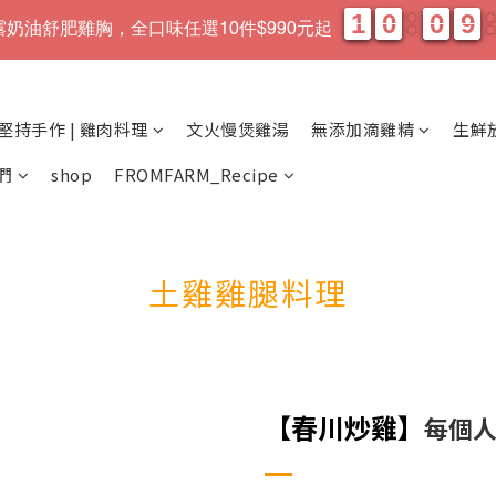
1
1
0
0
0
0
9
9
1
1
0
0
0
0
9
9
、松露奶油舒肥雞胸，全口味任選10件$990元起
天
時
堅持手作 | 雞肉料理
文火慢煲雞湯
無添加滴雞精
生鮮
們
shop
FROMFARM_Recipe
土雞雞腿料理
【春川炒雞
】
每個