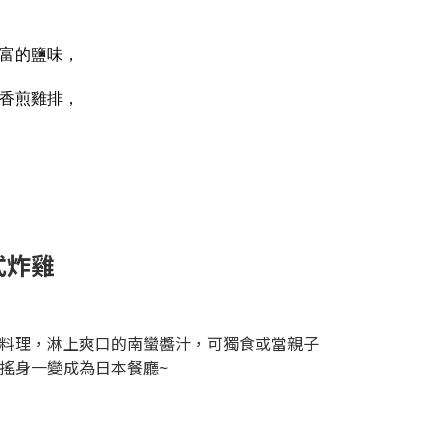
富的鹽味，
香煎雞排，
式炸雞
料理，淋上爽口的南蠻醬汁，可獨食或當親子
搖身一變成為日本餐廳~