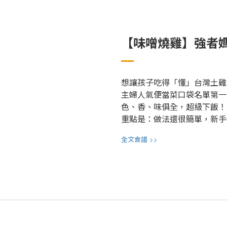
【味噌燒雞】強者
想讓孩子吃得「懂」台灣土雞
主婦人氣便當菜口袋名單第一
色、香、味俱全，超級下飯！
重點是：做法還很簡單，新手
>>
全文食譜