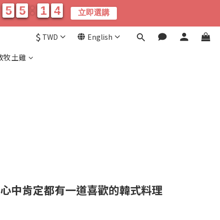
5
5
5
5
1
1
0
3
5
5
5
5
1
1
0
4
4
立即選購
分
秒
$
TWD
English
放牧土雞
人心中肯定都有一道喜歡的韓式料理