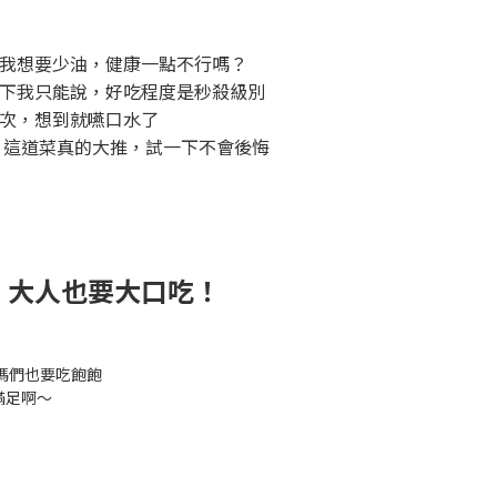
我想要少油，健康一點不行嗎？
下我只能說，好吃程度是秒殺級別
次，想到就嚥口水了
！這道菜真的大推，試一下不會後悔
】大人也要大口吃！
媽們也要吃飽飽
滿足啊～