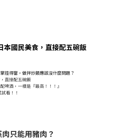
日本國民美食，直接配五碗飯
候掌控得當，做拌炒類應該沒什麼問題？
食，直接配五碗飯
能配啤酒，一樣是『最高！！！』
試試看！！
蒸肉只能用豬肉？