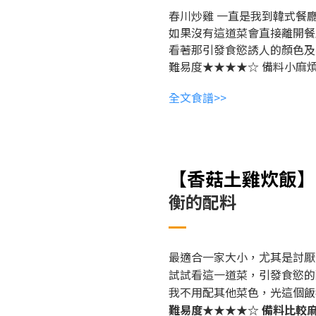
春川炒雞
一直是我到韓式餐
如果沒有這道菜會直接離開餐
看著那引發食慾誘人的顏色及
難易度★★★★☆
備料小麻
全文食譜>>
【香菇土雞炊飯
】
衡的配料
最適合一家大小，尤其是討厭
試試看
這一道菜，
引發食慾的
我不用配其他菜色，光這個飯
難易度★★★★☆
備料比較