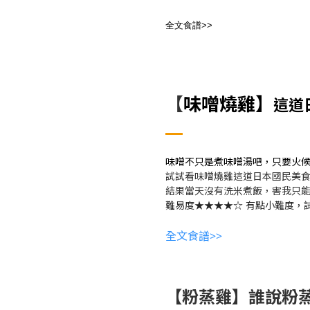
全文食譜>>
【
味噌燒雞】
這道
味噌不只是煮味噌湯吧，只要火
試試看味噌燒雞這道日本國民美
結果當天沒有洗米煮飯，害我只
難易度★★★★☆ 有點小難度，
全文食譜>>
【粉蒸雞】誰說粉