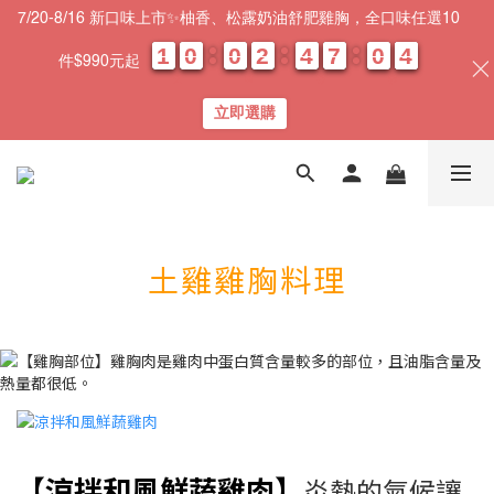
7/20-8/16 新口味上市✨柚香、松露奶油舒肥雞胸，全口味任選10
1
1
1
1
0
0
0
0
0
0
0
0
2
2
2
2
4
4
4
4
7
7
7
7
0
0
0
0
0
0
4
4
4
4
件$990元起
天
時
分
秒
立即選購
土雞雞胸料理
【涼拌和風鮮蔬雞肉】
炎熱的氣候讓