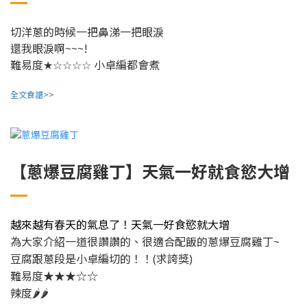
切洋蔥的時候一把鼻涕一把眼淚
還我眼淚啊~~~!
難易度
小卓編都會煮
★☆☆☆☆
全文食譜>>
【蔥爆豆腐雞丁】天氣一好就食慾大增
越來越有春天的氣息了！天氣一好食慾就大增
很適合配飯的蔥爆豆腐雞丁~
為大家介紹一道很讚讚的、
豆腐跟蔥段是小卓編切的！！(求誇獎)
難易度★★★☆☆
辣度🌶🌶