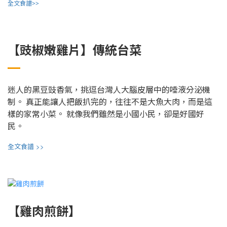
全文食譜>>
【豉椒嫩雞片】傳統台菜
迷人的黑豆豉香氣，挑逗台灣人大腦皮層中的唾液分泌機
制。 真正能讓人把飯扒完的，往往不是大魚大肉，而是這
樣的家常小菜。 就像我們雖然是小國小民，卻是好國好
民。
>>
全文食譜
【雞肉煎餅】