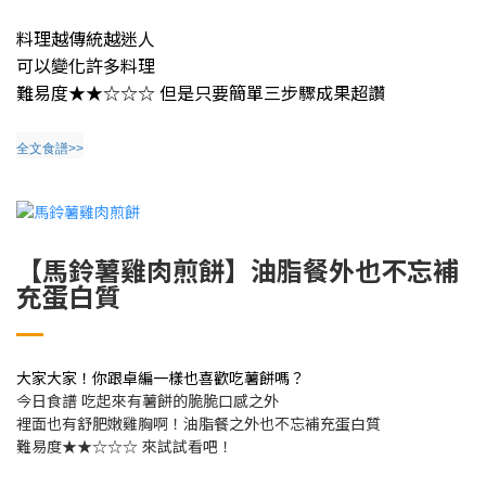
料理越傳統越迷人
可以變化許多料理
難易度
★★☆☆☆
但是只要簡單三步驟成果超讚
全文食譜>>
【馬鈴薯雞肉煎餅】油脂餐外也不忘補
充蛋白質
大家大家！你跟卓編一樣也喜歡吃薯餅嗎？
今日食譜 吃起來有薯餅的脆脆口感之外
裡面也有舒肥嫩雞胸啊！油脂餐之外也不忘補充蛋白質
難易度
★★☆☆☆
來試試看吧！