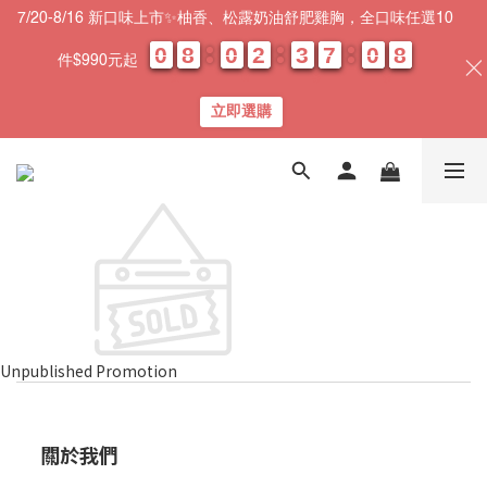
7/20-8/16 新口味上市✨柚香、松露奶油舒肥雞胸，全口味任選10
0
0
0
0
8
8
8
8
0
0
0
0
2
2
2
2
3
3
3
3
7
7
7
7
0
0
0
0
0
0
8
8
8
8
件$990元起
天
時
分
秒
立即選購
Unpublished Promotion
關於我們