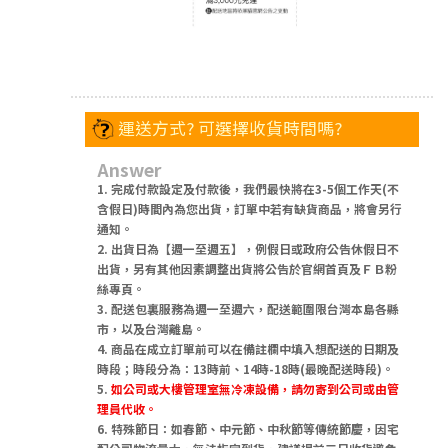
運送方式? 可選擇收貨時間嗎?
Answer
1. 完成付款設定及付款後，我們最快將在3-5個工作天(不
含假日)時間內為您出貨，訂單中若有缺貨商品，將會另行
通知。
2. 出貨日為【週一至週五】，例假日或政府公告休假日不
出貨，另有其他因素調整出貨將公告於官網首頁及ＦＢ粉
絲專頁。
3. 配送包裏服務為週一至週六，配送範圍限台灣本島各縣
市，以及台灣離島。
4. 商品在成立訂單前可以在備註欄中填入想配送的日期及
時段；時段分為：13時前、14時-18時(最晚配送時段)。
5.
如公司或大樓管理室無冷凍設備，請勿寄到公司或由管
理員代收。
6. 特殊節日：如春節、中元節、中秋節等傳統節慶，因宅