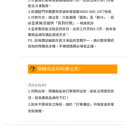
配合冷凍取貨。
2.如選錯門市需要修改請來電客服0800-880-2477告知
3.付款方式，請注意：只能選擇「匯款」及「刷卡」，目
全家無法提供「貨到付款」
前
，敬請見諒
4.全家取貨無法指定到貨日，出貨工作天約3-5天，如有急
需商品請勿選此運送方式。
PS. 因每間店舖能存放冷凍品的空間不一，請以取貨簡訊
告知的時間為主喔！手機號碼務必填寫正確。
預購商品何時會出貨?
Answer
1.何時出貨：預購商品依訂單順序出貨，故無法保證到貨
日，如急需商品請勿下訂！
2.如有不便收貨之時段，請於「訂單備註」中填寫或來電
告知客服。