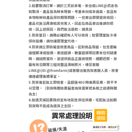
2.如要取消訂單，請於三天前來電、來信或LINE@訊息告
知取消。產品皆為鮮食現做，考量食材成本過高，並且有
食物新鮮和產品保存期限問題，ㄧ但寄出即便退貨收回，
產品也無法再寄給其他客人，因此在商品寄出後請勿拒
收，因上述原因，我們無法退款，請見諒
3.到貨當日，請務必確認有人可以收貨；如管理室無冷凍
保存設備，請勿讓管理室代收。
4.到貨請立即拆箱並檢查商品，若對商品瑕疵，包含運輸
過程解凍或毀損、寄送錯誤、數量錯誤等因素有任何疑慮
時，請拍照留存，並提供商品正面俯視照、細節近照、背
面有效日期等三組完整且清晰照片，傳至客服
LINE@(ID:@fromfarm)或客服信箱告知客服人員，將會
儘速處理後續事宜。
5.到貨後若無立即檢查，且超過48小時後再反應，將不予
以受理。（到貨時間依黑貓查詢貨運單號系統之送達時間
為主）
6.如遇天候因素政府宣布地區性停班停課，宅配無法如期
到貨時不能成為退貨之主因。