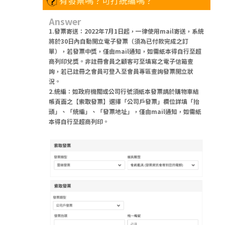
有發票嗎？可打統編嗎？
Answer
1.發票寄送：2022年7月1日起，一律使用mail寄送，系統
將於30日內自動開立電子發票（須為已付款完成之訂
單），若發票中獎，僅由mail通知，如需紙本得自行至超
商列印兌獎。非註冊會員之顧客可至填寫之電子信箱查
詢，若已註冊之會員可登入至會員專區查詢發票開立狀
況。
2.統編：如政府機關或公司行號須紙本發票請於購物車結
帳頁面之【索取發票】選擇「公司戶發票」欄位詳填「抬
頭」、「統編」、「發票地址」，僅由mail通知，如需紙
本得自行至超商列印。