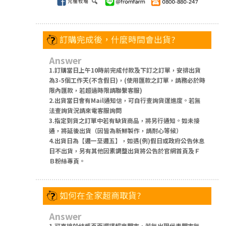
訂購完成後，什麼時間會出貨?
Answer
1.訂購當日上午10時前完成付款及下訂之訂單，安排出貨
為3-5個工作天(不含假日)，(使用匯款之訂單，請務必於時
限內匯款，若超過時限請聯繫客服)
2.出貨當日會有Mail通知信，可自行查詢貨運進度。若無
法查詢貨況請來電客服詢問
3.指定到貨之訂單中若有缺貨商品，將另行通知。如未接
通，將延後出貨（因皆為新鮮製作，請耐心等候）
4.出貨日為【週一至週五】，如遇(例)假日或政府公告休息
日不出貨，另有其他因素調整出貨將公告於官網首頁及Ｆ
Ｂ粉絲專頁。
如何在全家超商取貨?
Answer
1.可直接於結帳頁面選擇超商門市，若無出現代表門市無