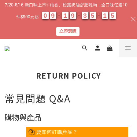
7/20-8/16 新口味上市✨柚香、松露奶油舒肥雞胸，全口味任選10
0
0
0
0
9
9
9
9
1
1
1
1
9
9
9
9
3
3
3
3
5
5
5
5
1
1
1
1
0
0
4
4
4
4
件$990元起
天
時
分
秒
立即選購
RETURN POLICY
常見問題 Q&A
購物與產品
要如何訂購產品？