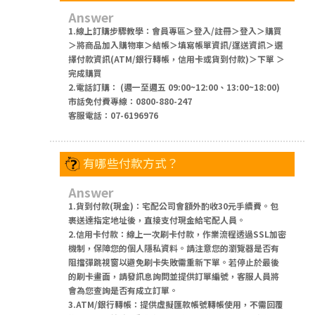
Answer
1.線上訂購步驟教學：會員專區＞登入/註冊＞登入＞購買
＞將商品加入購物車＞結帳＞填寫帳單資訊/運送資訊＞選
擇付款資訊(ATM/銀行轉帳，信用卡或貨到付款)＞下單 ＞
完成購買
2.電話訂購： (週一至週五 09:00~12:00、13:00~18:00)
市話免付費專線：0800-880-247
客服電話：07-6196976
有哪些付款方式？
Answer
1.貨到付款(現金)：宅配公司會額外酌收30元手續費。包
裹送達指定地址後，直接支付現金給宅配人員。
2.信用卡付款：線上一次刷卡付款，作業流程透過SSL加密
機制，保障您的個人隱私資料。請注意您的瀏覽器是否有
阻擋彈跳視窗以避免刷卡失敗需重新下單。若停止於最後
的刷卡畫面，請發訊息詢問並提供訂單編號，客服人員將
會為您查詢是否有成立訂單。
3.ATM/銀行轉帳：提供虛擬匯款帳號轉帳使用，不需回覆