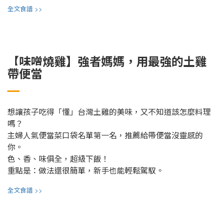
>>
全文食譜
【味噌燒雞】強者媽媽，用最強的土雞
帶便當
想讓孩子吃得「懂」台灣土雞的美味，又不知道該怎麼料理
嗎？
主婦人氣便當菜口袋名單第一名，推薦給帶便當沒靈感的
你。
色、香、味俱全，超級下飯！
重點是：做法還很簡單，新手也能輕鬆駕馭。
>>
全文食譜