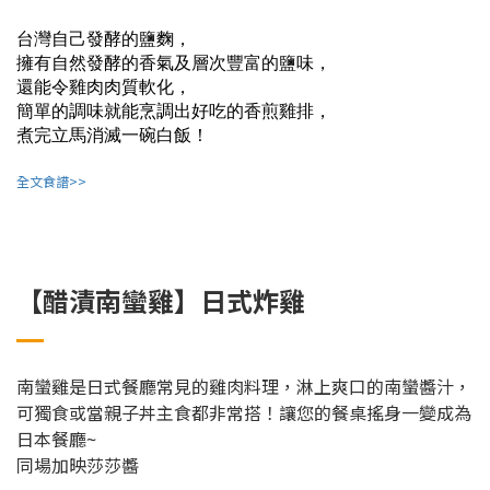
台灣自己發酵的鹽麴，
擁有自然發酵的香氣及層次豐富的鹽味，
還能令雞肉肉質軟化，
簡單的調味就能烹調出好吃的香煎雞排，
煮完立馬消滅一碗白飯！
全文食譜>>
【醋漬南蠻雞】日式炸雞
南蠻雞是日式餐廳常見的雞肉料理，淋上爽口的南蠻醬汁，
可獨食或當親子丼主食都非常搭！讓您的餐桌搖身一變成為
日本餐廳~
同場加映莎莎醬