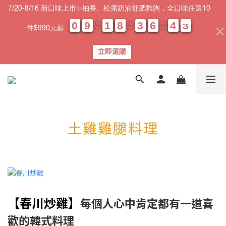
7/20-8/16 新口味上市✨柚香、松露奶油舒肥雞胸，全口味任選10
0
0
0
0
9
9
9
9
1
1
1
1
8
8
8
8
3
3
3
3
6
6
6
6
4
4
4
4
0
0
2
2
2
2
件$990元起
天
時
分
秒
立即選購
土雞雞腿料理
【春川炒雞
】
每個人心中肯定都有一道喜
歡的韓式料理