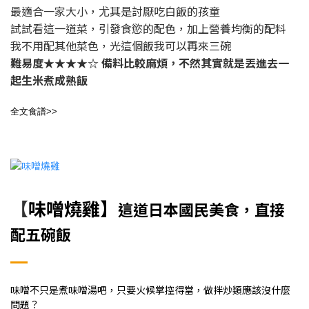
最適合一家大小，尤其是討厭吃白飯的孩童
試試看
這一道菜，
引發食慾的配色，加上營養均衡的配料
我不用配其他菜色，光這個飯我可以再來三碗
難易度★★★★☆
備料比較麻煩，不然其實就是丟進去一
起生米煮成熟飯
全文食譜>>
【
味噌燒雞】
這道日本國民美食，直接
配五碗飯
味噌不只是煮味噌湯吧，只要火候掌控得當，做拌炒類應該沒什麼
問題？