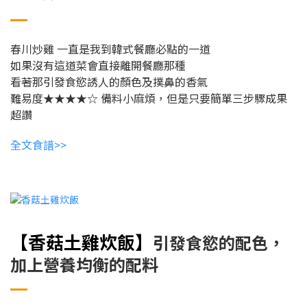
春川炒雞
一直是我到韓式餐廳必點的一道
如果沒有這道菜會直接離開餐廳那種
看著那引發食慾誘人的顏色及撲鼻的香氣
難易度★★★★☆
備料小麻煩，但是只要簡單三步驟成果
超讚
全文食譜>>
【香菇土雞炊飯
】
引發食慾的配色，
加上營養均衡的配料