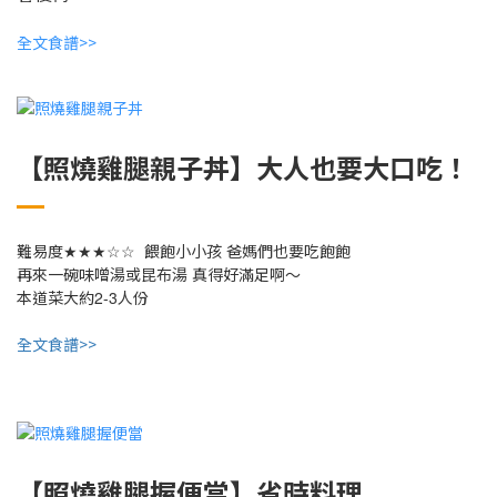
全文食譜>>
【照燒雞腿親子丼】大人也要大口吃！
★★★☆☆
難易度
餵飽小小孩
爸媽們也要吃飽飽
再來一碗味噌湯或昆布湯
真得好滿足啊～
2-3
本道菜大約
人份
全文食譜>>
【照燒雞腿握便當】省時料理