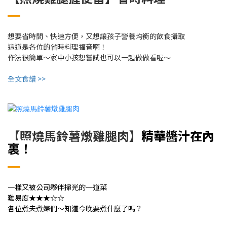
想要省時間、快速方便，又想讓孩子營養均衡的飲食攝取
這道是各位的省時料理福音啊！
作法很簡單～家中小孩想嘗試也可以一起做做看喔～
全文食譜 >>
【照燒馬鈴薯燉雞腿肉】
精華醬汁在內
裏！
一樣又被公司夥伴掃光的一道菜
難易度★★★☆☆
各位煮夫煮婦們～知道今晚要煮什麼了嗎？