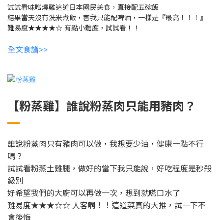
試試看味噌燒雞這道日本國民美食，直接配五碗飯
結果當天沒有洗米煮飯，害我只能配啤酒，一樣是『最高！！！』
難易度★★★★☆ 有點小難度，試試看！！
全文食譜>>
【粉蒸雞】誰說粉蒸肉只能用豬肉？
誰說粉蒸肉只有豬肉可以做，我想要少油，健康一點不行
嗎？
試試看粉蒸土雞腿，做好的當下我只能說，好吃程度是秒殺
級別
好希望我們的大廚可以再做一次，想到就嚥口水了
難易度★★★☆☆ 人客啊！！這道菜真的大推，試一下不
會後悔