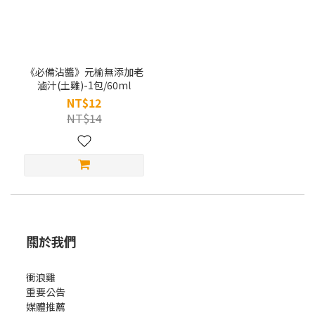
《必備沾醬》元榆無添加老
滷汁(土雞)-1包/60ml
NT$12
NT$14
關於我們
衝浪雞
重要公告
媒體推薦