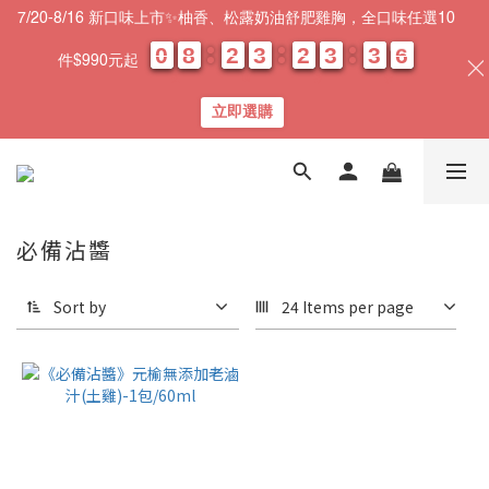
7/20-8/16 新口味上市✨柚香、松露奶油舒肥雞胸，全口味任選10
0
0
0
0
8
8
8
8
2
2
2
2
3
3
3
3
2
2
2
2
3
3
3
3
3
3
3
3
0
0
6
5
6
件$990元起
天
時
分
秒
立即選購
必備沾醬
Sort by
24 Items per page