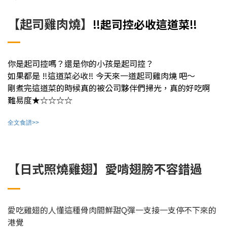
【起司雞肉燒】
‼️起司控必收這道菜‼️
你是起司控嗎？還是你的小孩是起司控？
如果都是 ‼️這道菜必收‼️ 今天來一道起司雞肉燒 吧～
剛煮完這道菜的時候真的被公司夥伴們掃光，真的好吃啊
難易度★☆☆☆☆
全文食譜>>
【日式照燒雞翅】愛啃翅膀不容錯過
愛吃雞翅的人懂這種骨肉間鮮甜Q彈一支接一支停不下來的
港覺