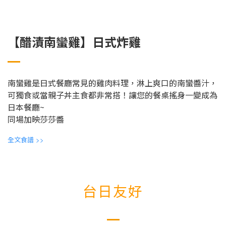
【醋漬南蠻雞】日式炸雞
南蠻雞是日式餐廳常見的雞肉料理，淋上爽口的南蠻醬汁，
可獨食或當親子丼主食都非常搭！讓您的餐桌搖身一變成為
日本餐廳~
同場加映莎莎醬
全文食譜
>>
台日友好