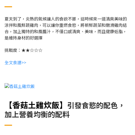
夏天到了，炎熱的氣候讓人的食欲不振，這時候來一道清爽美味的
涼拌和風鮮蔬雞肉，可以讓你重燃食慾，將新鮮蔬菜和嫩滑雞肉結
合，加上獨特的和風醬汁，不僅口感清爽、美味，而且健康低脂，
是維持身材的好選擇
挑戰度：★★☆☆☆
全文食譜>>
【香菇土雞炊飯
】
引發食慾的配色，
加上營養均衡的配料