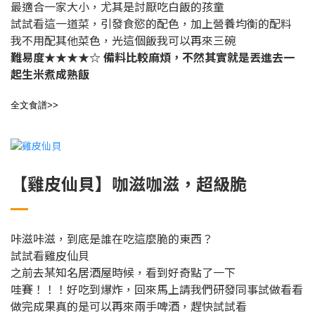
最適合一家大小，尤其是討厭吃白飯的孩童
試試看
這一道菜，
引發食慾的配色，加上營養均衡的配料
我不用配其他菜色，光這個飯我可以再來三碗
難易度★★★★☆
備料比較麻煩，不然其實就是丟進去一
起生米煮成熟飯
全文食譜>>
【雞皮仙貝】咖滋咖滋，超級脆
咔滋咔滋，到底是誰在吃這麼脆的東西？
試試看雞皮仙貝
之前去某知名居酒屋時候，看到好奇點了一下
哇賽！！！好吃到爆炸，回來馬上請我們研發同事試做看看
做完成果真的是可以再來兩手啤酒，趕快試試看