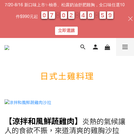
7/20-8/16 新口味上市✨柚香、松露奶油舒肥雞胸，全口味任選10
0
0
0
0
7
7
7
7
0
0
0
0
2
2
2
2
4
4
4
4
0
0
0
0
5
5
5
5
0
0
9
8
9
件$990元起
天
時
分
秒
立即選購
日式土雞料理
【涼拌和風鮮蔬雞肉】
炎熱的氣候讓
人的食欲不振，
來道清爽的雞胸沙拉