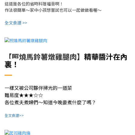
這道是各位的省時料理福音啊！
作法很簡單～家中小孩想嘗試也可以一起做做看喔～
全文食譜 >>
精華醬汁在內
【照燒馬鈴薯燉雞腿肉】
裏！
一樣又被公司夥伴掃光的一道菜
難易度★★★☆☆
各位煮夫煮婦們～知道今晚要煮什麼了嗎？
全文食譜>>