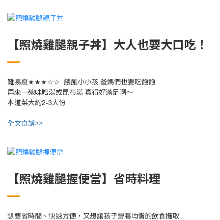
【照燒雞腿親子丼】大人也要大口吃！
★★★☆☆
難易度
餵飽小小孩
爸媽們也要吃飽飽
再來一碗味噌湯或昆布湯
真得好滿足啊～
2-3
本道菜大約
人份
全文食譜>>
【照燒雞腿握便當】省時料理
想要省時間、快速方便，又想讓孩子營養均衡的飲食攝取