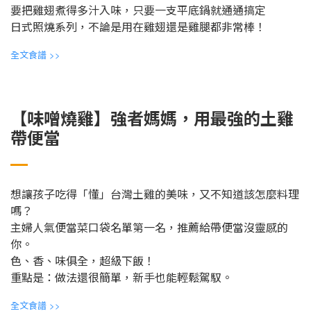
要把雞翅煮得多汁入味，只要一支平底鍋就通通搞定
日式照燒系列，不論是用在雞翅還是雞腿都非常棒！
全文食譜
>>
【味噌燒雞】強者媽媽，用最強的土雞
帶便當
想讓孩子吃得「懂」台灣土雞的美味，又不知道該怎麼料理
嗎？
主婦人氣便當菜口袋名單第一名，推薦給帶便當沒靈感的
你。
色、香、味俱全，超級下飯！
重點是：做法還很簡單，新手也能輕鬆駕馭。
全文食譜
>>