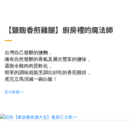
【鹽麴香煎雞腿】廚房裡的魔法師
台灣自己發酵的鹽麴，
擁有自然發酵的香氣及層次豐富的鹽味，
還能令雞肉肉質軟化，
簡單的調味就能烹調出好吃的香煎雞排，
煮完立馬消滅一碗白飯！
全文食譜>>