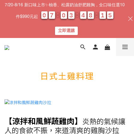
7/20-8/16 新口味上市✨柚香、松露奶油舒肥雞胸，全口味任選10
0
0
0
0
7
7
7
7
0
0
0
0
3
3
3
3
4
4
4
4
8
8
8
8
1
1
1
1
0
0
4
4
4
4
件$990元起
天
時
分
秒
立即選購
日式土雞料理
【涼拌和風鮮蔬雞肉】
炎熱的氣候讓
人的食欲不振，
來道清爽的雞胸沙拉