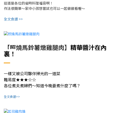
這道是各位的省時料理福音啊！
作法很簡單～家中小孩想嘗試也可以一起做做看喔～
全文食譜 >>
精華醬汁在內
【照燒馬鈴薯燉雞腿肉】
裏！
一樣又被公司夥伴掃光的一道菜
難易度★★★☆☆
各位煮夫煮婦們～知道今晚要煮什麼了嗎？
全文食譜>>