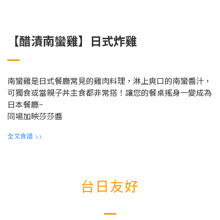
【醋漬南蠻雞】日式炸雞
南蠻雞是日式餐廳常見的雞肉料理，淋上爽口的南蠻醬汁，
可獨食或當親子丼主食都非常搭！讓您的餐桌搖身一變成為
日本餐廳~
同場加映莎莎醬
全文食譜
>>
台日友好