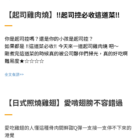
【起司雞肉燒】
‼️起司控必收這道菜‼️
你是起司控嗎？還是你的小孩是起司控？
如果都是 ‼️這道菜必收‼️ 今天來一道起司雞肉燒 吧～
剛煮完這道菜的時候真的被公司夥伴們掃光，真的好吃啊
難易度★☆☆☆☆
全文食譜>>
【日式照燒雞翅】愛啃翅膀不容錯過
愛吃雞翅的人懂這種骨肉間鮮甜Q彈一支接一支停不下來的
港覺