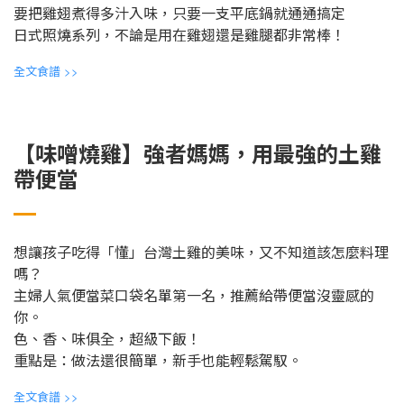
要把雞翅煮得多汁入味，只要一支平底鍋就通通搞定
日式照燒系列，不論是用在雞翅還是雞腿都非常棒！
全文食譜
>>
【味噌燒雞】強者媽媽，用最強的土雞
帶便當
想讓孩子吃得「懂」台灣土雞的美味，又不知道該怎麼料理
嗎？
主婦人氣便當菜口袋名單第一名，推薦給帶便當沒靈感的
你。
色、香、味俱全，超級下飯！
重點是：做法還很簡單，新手也能輕鬆駕馭。
全文食譜
>>