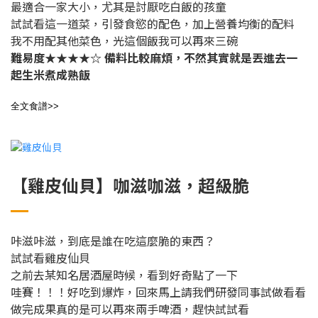
最適合一家大小，尤其是討厭吃白飯的孩童
試試看
這一道菜，
引發食慾的配色，加上營養均衡的配料
我不用配其他菜色，光這個飯我可以再來三碗
難易度★★★★☆
備料比較麻煩，不然其實就是丟進去一
起生米煮成熟飯
全文食譜>>
【雞皮仙貝】咖滋咖滋，超級脆
咔滋咔滋，到底是誰在吃這麼脆的東西？
試試看雞皮仙貝
之前去某知名居酒屋時候，看到好奇點了一下
哇賽！！！好吃到爆炸，回來馬上請我們研發同事試做看看
做完成果真的是可以再來兩手啤酒，趕快試試看