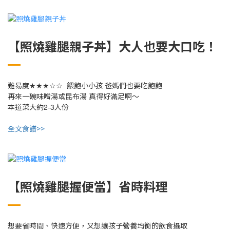
【照燒雞腿親子丼】大人也要大口吃！
★★★☆☆
難易度
餵飽小小孩
爸媽們也要吃飽飽
再來一碗味噌湯或昆布湯
真得好滿足啊～
2-3
本道菜大約
人份
全文食譜>>
【照燒雞腿握便當】省時料理
想要省時間、快速方便，又想讓孩子營養均衡的飲食攝取