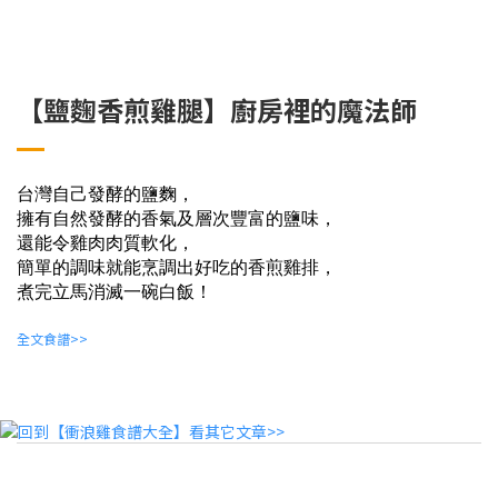
【鹽麴香煎雞腿】廚房裡的魔法師
台灣自己發酵的鹽麴，
擁有自然發酵的香氣及層次豐富的鹽味，
還能令雞肉肉質軟化，
簡單的調味就能烹調出好吃的香煎雞排，
煮完立馬消滅一碗白飯！
全文食譜>>