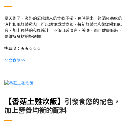
夏天到了，炎熱的氣候讓人的食欲不振，這時候來一道清爽美味的
涼拌和風鮮蔬雞肉，可以讓你重燃食慾，將新鮮蔬菜和嫩滑雞肉結
合，加上獨特的和風醬汁，不僅口感清爽、美味，而且健康低脂，
是維持身材的好選擇
挑戰度：★★☆☆☆
全文食譜>>
【香菇土雞炊飯
】
引發食慾的配色，
加上營養均衡的配料