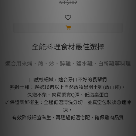
NT$302
全能料理食材最佳選擇
適合用來烤、煎、炒、醉雞、鹽水雞、白斬雞等料理
口感較細嫩，適合牙口不好的長輩們
熟齡土雞：嚴選16週以上自然放牧黑羽土雞(放山雞)，
久燉不柴、肉質緊實Q彈、低脂高蛋白
✓ 保證新鮮衛生：全程低溫清洗分切，並真空包裝後急速冷
凍，
有效降低細菌滋生，再透過低溫宅配，確保雞肉品質