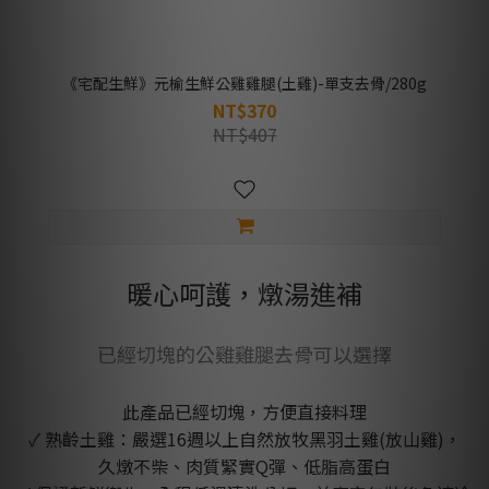
《宅配生鮮》元榆生鮮公雞雞腿(土雞)-單支去骨/280g
NT$370
NT$407
暖心呵護，燉湯進補
已經切塊的公雞雞腿去骨可以選擇
此產品已經切塊，方便直接料理
✓ 熟齡土雞：嚴選16週以上自然放牧黑羽土雞(放山雞)，
久燉不柴、肉質緊實Q彈、低脂高蛋白