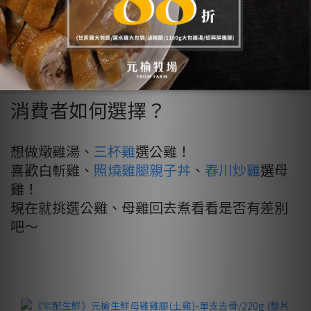
消費者如何選擇？
想做燉雞湯、
三杯雞
選公雞！
喜歡白斬雞、
照燒雞腿親子丼
、
春川炒雞
選母
雞！
現在就挑選公雞、母雞回去煮看看是否有差別
吧～