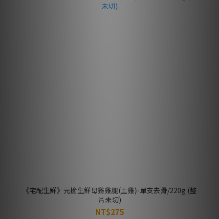
《宅配生鮮》元榆生鮮母雞雞腿(土雞)-單支去骨/220g (整
片未切)
NT$275