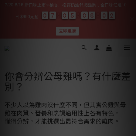
7/20-8/16 新口味上市✨柚香、松露奶油舒肥雞胸，全口味任選10
0
0
0
0
7
7
7
7
0
0
0
0
5
5
5
5
0
0
0
0
6
5
0
5
0
0
0
9
6
0
0
件$990元起
天
時
分
秒
立即選購
你會分辨公母雞嗎？有什麼差
別？
不少人以為雞肉沒什麼不同，但其實公雞與母
雞在肉質、營養和烹調適用性上各有特色，
懂得分辨，才能挑選出最符合需求的雞肉。