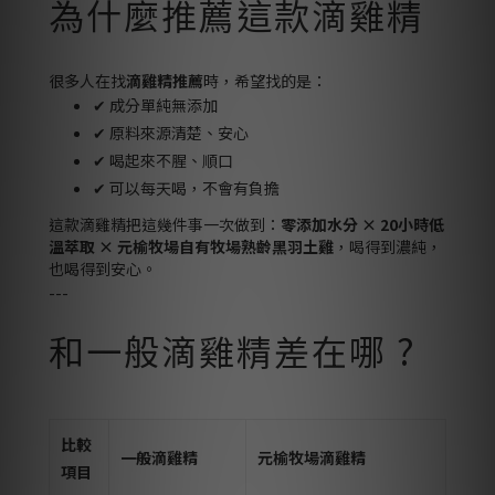
為什麼推薦這款滴雞精
很多人在找
滴雞精推薦
時，希望找的是：
✔ 成分單純無添加
✔ 原料來源清楚、安心
✔ 喝起來不腥、順口
✔ 可以每天喝，不會有負擔
這款滴雞精把這幾件事一次做到：
零添加水分 × 20小時低
溫萃取 × 元榆牧場自有牧場熟齡黑羽土雞
，喝得到濃純，
也喝得到安心。
---
和一般滴雞精差在哪 ?
比較
一般滴雞精
元榆牧場滴雞精
項目