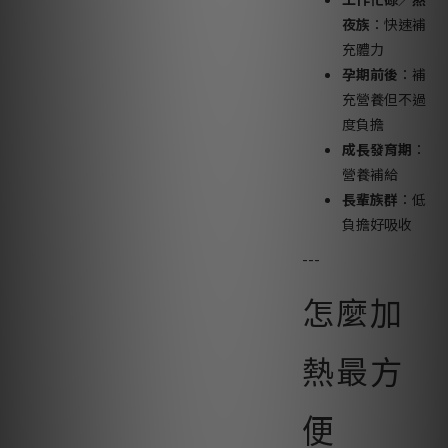
夜族
：快速補
充體力
孕期前後
：補
充營養但不過
度負擔
成長發育期
：
營養補給
長輩族群
：低
負擔好吸收
---
怎麼加
熱最方
便