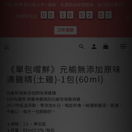
7/20-8/16 新口味上市✨柚香、松露奶油舒肥雞胸，全口味任選10
0
0
0
0
8
8
8
8
1
1
1
1
8
8
8
8
5
5
5
5
3
3
3
3
5
5
5
5
0
0
5
5
5
5
件$990元起
天
時
分
秒
立即選購
《單包嚐鮮》元榆無添加原味
滴雞精(土雞)-1包(60ml)
元榆牧場無添加原味滴雞精
100%選用 榮獲神農獎的元榆牧場衝浪雞
20小時低溫萃取、零添加水分，喝起來像一碗濃郁雞湯，香濃、
不膩口，每天一包剛剛好。
🔸規格：1入，單包裝
🔸容量：60ml±5% /每包