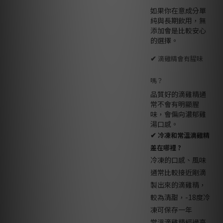
如果你在意成分單
純與長期飲用，無
添加會是比較安心
的選擇。
✔
滴雞精會有腥味
嗎？
品質好的滴雞精通
常不會有明顯腥
味，會偏向濃郁雞
湯口感。
✔
冷凍和常溫滴雞精
差在哪裡 ?
冷凍的口感、風味
通常比較接近剛滴
製出來的滴雞精，
較為清甜，-18度冷
凍可保存一年
常溫滴雞精經過高