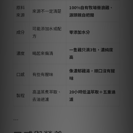
原料
100%自有牧場衝浪雞、
來源不一定清楚
來源
源頭親自把關
可能添加水或配
成分
零添加水分
方
一隻雞只滴3包，濃純度
濃度
喝起來偏清
高
像濃郁雞湯，順口沒有腥
口感
有些有腥味
味
高溫蒸煮萃取、
20小時低溫萃取＋五重過
製程
去油過濾
濾
---