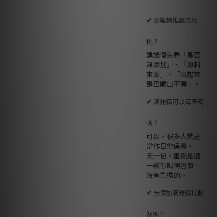
✔
滴雞精推薦怎麼
挑？
建議優先看「是否
無添加」、「原料
來源」、「喝起來
是否順口不腥」。
✔
滴雞精可以每天喝
嗎？
可以，很多人就是
當作日常保養，一
天一包。重點是選
一款你喝得習慣、
沒有負擔的。
✔
無添加滴雞精比較
好嗎？