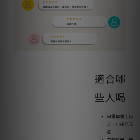
適合哪
些人喝
日常保養
：每
天一包補充元
氣
工作忙碌／熬