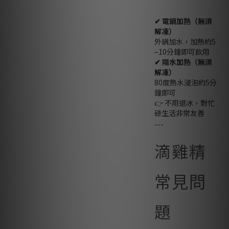
✔ 電鍋加熱（無須
解凍）
外鍋加水，加熱約5
–10分鐘即可飲用
✔ 隔水加熱（無須
解凍）
80度熱水浸泡約5分
鐘即可
👉 不用退冰，對忙
碌生活非常友善
---
滴雞精
常見問
題