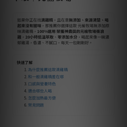
如果你正在找
滴雞精
，且在意
無添加、來源清楚、喝
起來沒有腥味
，那推薦你選擇這款 元榆牧場無添加原
味滴雞精，
100%選用 榮獲神農獎的元榆牧場衝浪
雞
，
20小時低溫萃取
、
零添加水分
，喝起來像一碗濃
郁雞湯，香濃、不膩口，每天一包剛剛好。
快速了解
為什麼推薦這款滴雞精
和一般滴雞精差在哪
口感與營養特色
適合哪些人喝
怎麼加熱最方便
常見問題