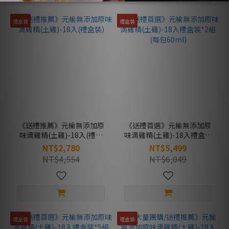
禮盒裝
禮盒裝
《送禮推薦》元榆無添加原
《送禮首選》元榆無添加原
味滴雞精(土雞)-18入(禮盒
味滴雞精(土雞)-18入禮盒裝
裝)
*2組(每包60ml)
NT$2,780
NT$5,499
NT$4,554
NT$6,049
禮盒裝
禮盒裝