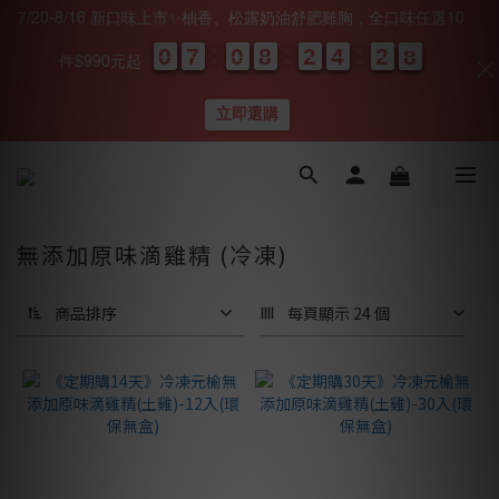
7/20-8/16 新口味上市✨柚香、松露奶油舒肥雞胸，全口味任選10
0
0
0
0
7
7
7
7
0
0
0
0
8
8
8
8
2
2
2
2
4
4
4
4
2
2
2
2
0
0
7
7
7
7
件$990元起
天
時
分
秒
立即選購
無添加原味滴雞精 (冷凍)
商品排序
每頁顯示 24 個