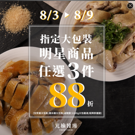
環保無盒+贈10包
禮盒裝
《長期保養》元榆無添加原
《送禮推薦》元榆無添加原
味滴雞精(土雞)-180+10入
味滴雞精(土雞)-6入(禮盒裝)
(環保無盒，一次出貨不寄庫)
NT$23,900
NT$1,299
NT$45,540
NT$1,518