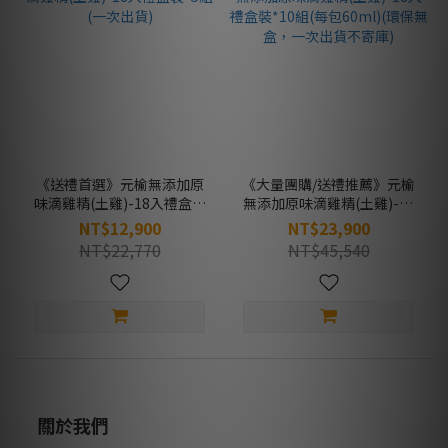
《送禮首選》元榆無添加原
《大量團購/送禮推薦》元榆
味滴雞精(土雞)-18入禮盒裝
無添加原味滴雞精(土雞)-18
*5組 (一次出貨)
入禮盒裝*10組(每包60ml)
NT$12,900
NT$23,900
(環保無盒，一次出貨不寄庫)
NT$22,770
NT$45,540
關於我們