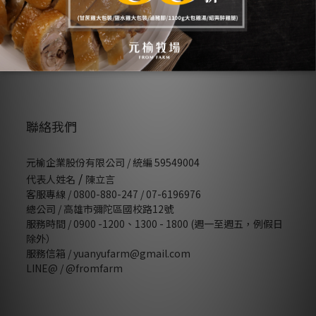
會員權益
隱私條款
條款與細則
常見Ｑ＆Ａ
聯絡我們
元榆企業股份有限公司 / 統編 59549004
/
代表人姓名
陳立言
客服專線 / 0800-880-247 / 07-6196976
總公司 / 高雄市彌陀區國校路12號
服務時間 / 0900 -1200、1300 - 1800 (週一至週五，例假日
除外）
服務信箱 / yuanyufarm@gmail.com
LINE@ /
@fromfarm