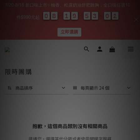
7/20-8/16 新口味上市✨柚香、松露奶油舒肥雞胸，全口味任選10
0
0
0
0
8
8
8
8
1
1
1
1
9
9
9
9
5
5
5
5
3
3
3
3
0
0
0
0
0
0
1
1
1
1
件$990元起
天
時
分
秒
立即選購
限時團購
商品排序
每頁顯示 24 個
抱歉，這個商品類別沒有相關商品
建議您，選擇其他分類或者使用關鍵字搜尋