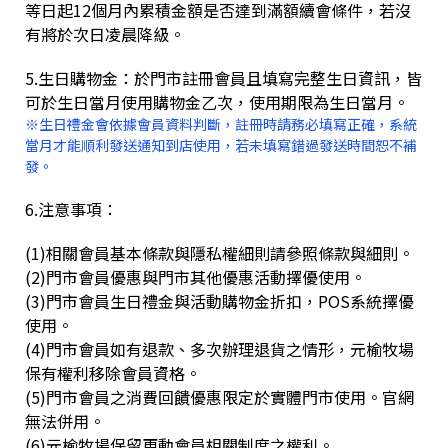
等日起12個月內累積金額是否達到滿額續會條件，若沒
有將於次日凌晨降級。
5.生日購物金：於門市註冊會員且填寫完整生日資訊，皆
可於生日當月使用購物金乙次，使用期限為生日當月。
※生日禮金會依據會員資料判斷，註冊時請務必填寫正確，系統
當月才能順利發送通知到店使用，若未填寫錯過發送時間恕不補
發。
6.注意事項：
(1)相關會員基本條款與隱私權細則請參照條款與細則。
(2)門市會員優惠與門市其他優惠活動擇優使用。
(3)門市會員生日禮金與活動購物金折扣，POS系統擇優
使用。
(4)門市會員如有退款、多次辦理退貨之情形，元榆牧場
保有權利移除會員資格。
(5)門市會員之消費回饋優惠限定於實體門市使用。官網
無法併用。
(6)元榆牧場保留更動會員相關制度之權利。