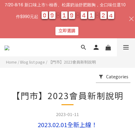
7/20-8/16 新口味上市✨柚香、松露奶油舒肥雞胸，全口味任選10
0
0
0
0
9
9
9
9
1
1
1
1
9
9
9
9
4
4
4
4
1
1
1
1
2
2
2
2
0
0
3
3
3
3
件$990元起
天
時
分
秒
立即選購
Home
/
Blog list page
/
【門市】2023會員新制說明
Categories
【門市】2023會員新制說明
2023-01-11
2023.02.01全新上線！