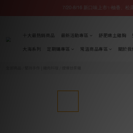
7/20-8/16 新口味上市✨柚香
十大最熱銷商品
最新活動專區
舒肥嫩土雞胸
大海系列
定期購專區
常溫商品專區
關於我
全部商品
/
堅持手作 | 雞肉料理
/
煙燻甘蔗雞