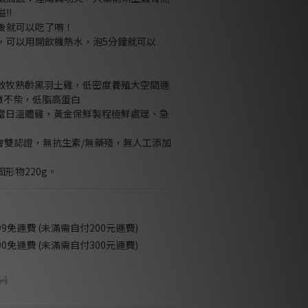
!!
後就可以吃了唷！
，可以用開飲機熱水，泡5分鐘就可以
然放牧熟齡黑羽土雞，低密度養殖大空間運
燉不柴，低脂高蛋白
用當日溫體雞，黃金保鮮製程極鮮處理、急
產會雙認證，無抗生素/無藥殘，無人工添加
固形物220g。
9免運費 (未滿需自付200元運費)
0免運費 (未滿需自付300元運費)
64