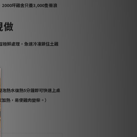
00坪雞舍只養3,000隻衝浪
現做
程極鮮處理，
急速冷凍鎖住土雞
浸泡熱水復熱5分鐘即可快速上桌
度加熱，易使雞肉變柴。）