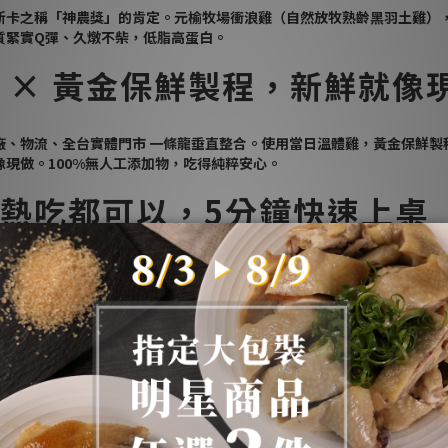
卡之稱「神農獎」的肯定。元榆牧場衝浪雞（自然放牧熟齡黑羽土雞），20
質緊實Q彈、久燉不柴，低脂高蛋白。
 × 黃金保鮮製程，新鮮就像
廠、物流、全台實體門市 一條龍
垂直整合。
使用當日溫體雞，黃金保鮮製
像現做。
100%無人工添加物，吃得純粹安心。
熱吃都可以，5分鐘快速上桌
就可以吃了唷！
藏退冰，煮一鍋水滾後關火，確認包裝無失真空，連同包裝袋 (耐熱袋) 
確的復熱方式方能品嚐最美味的雞肉。（不建議使用微波爐、蒸煮方式過
存