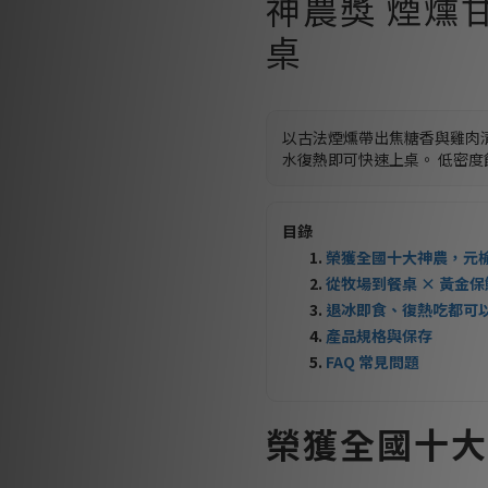
神農獎 煙燻
桌
以古法煙燻帶出焦糖香與雞肉
水復熱即可快速上桌。 低密
目錄
榮獲全國十大神農，元
從牧場到餐桌 × 黃金
退冰即食、復熱吃都可
產品規格與保存
FAQ 常見問題
榮獲全國十大