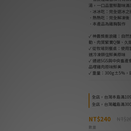
湯，一口品嘗鮮甜味滿溢
．冰冰吃：完全退冰之
．熱熱吃：完全解凍後
．本產品為雞胸製作
✓ 神農獎衝浪雞：自
動、肉質緊實Q彈、久
✓ 從牧場到餐桌：使
速冷凍鎖住鮮美原味
✓ 通過SGS與中央畜
品嚐雞肉原味鮮美
✓ 重量：300g±5%，
全店，台灣本島滿109
全店，台灣離島滿300
NT$240
NT$2
數量