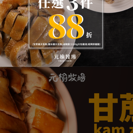
雞絲300g (本產品為雞胸製作)
2人份 / 獨享也不錯
-18°C 可保存12個月；冷藏建議2日內食用
市彌陀區國校路12號