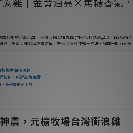
甘蔗雞｜金黃油亮×焦糖香氣，
清爽甘甜的台灣經典。 元榆牧場以
衝浪雞
(自然放牧熟齡黑羽土雞) 製作
度飼養、黃金保鮮製程極鮮處理、急速冷凍鎖住鮮美原味，讓你一吃就知道
榆牧場台灣衝浪雞
保鮮製程，新鮮就像現做
以，5分鐘快速上桌
神農，元榆牧場台灣衝浪雞