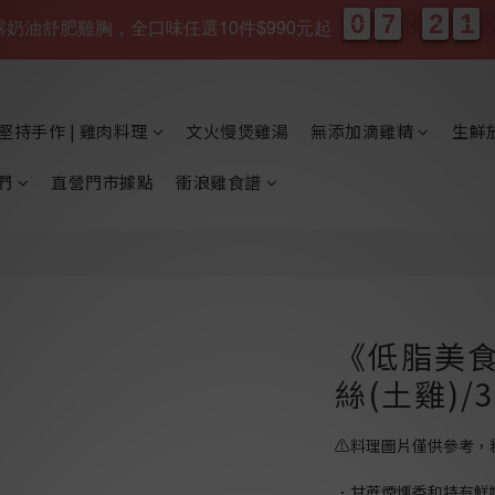
0
0
7
7
2
2
1
1
0
0
7
7
2
2
1
1
、松露奶油舒肥雞胸，全口味任選10件$990元起
天
時
堅持手作 | 雞肉料理
文火慢煲雞湯
無添加滴雞精
生鮮
們
直營門市據點
衝浪雞食譜
《低脂美
絲(土雞)/
⚠️料理圖片僅供參考，
．甘蔗煙燻香和特有鮮