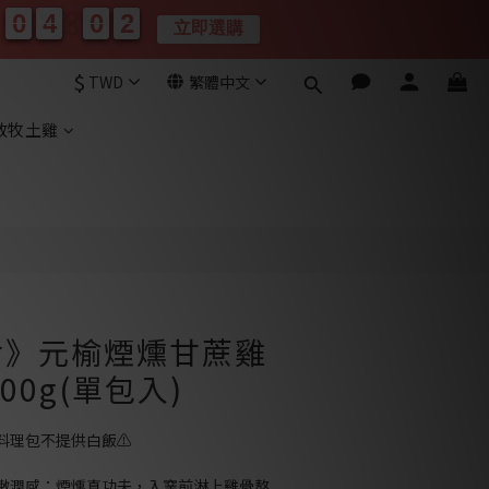
0
0
4
4
0
0
0
0
0
0
4
4
0
0
0
1
1
立即選購
分
秒
$
TWD
繁體中文
立即購買
放牧土雞
食》元榆煙燻甘蔗雞
300g(單包入)
料理包不提供白飯⚠️
嫩潤感：煙燻真功夫，入窯前淋上雞骨熬