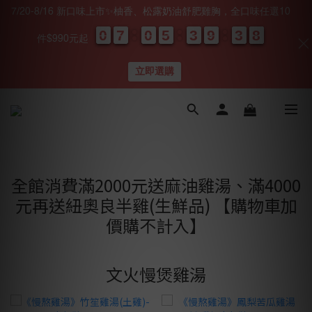
7/20-8/16 新口味上市✨柚香、松露奶油舒肥雞胸，全口味任選10
0
0
0
0
7
7
7
7
0
0
0
0
5
5
5
5
3
3
3
3
9
9
9
9
3
3
3
3
0
0
8
7
8
件$990元起
天
時
分
秒
立即選購
全館消費滿2000元送麻油雞湯、滿4000
元再送紐奧良半雞(生鮮品) 【購物車加
價購不計入】
文火慢煲雞湯