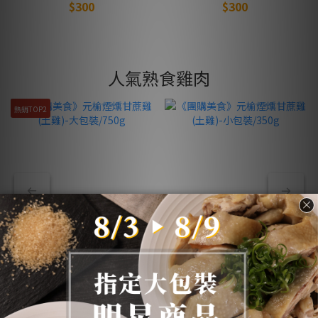
$300
$300
人氣熟食雞肉
熱銷TOP2
《團購美食》元榆煙燻甘蔗
《團購美食》元榆煙燻甘蔗
雞(土雞)-大包裝/750g
雞(土雞)-小包裝/350g
NT$449
NT$240
NT$494
NT$264