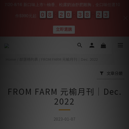
7/20-8/16 新口味上市✨柚香、松露奶油舒肥雞胸，全口味任選10
0
0
0
0
8
8
8
8
2
2
2
2
0
0
0
0
3
3
3
3
8
8
8
8
2
2
2
2
0
0
2
1
2
件$990元起
天
時
分
秒
立即選購
Home
/
部落格列表
/
FROM FARM 元榆月刊｜Dec. 2022
文章分類
FROM FARM 元榆月刊｜Dec.
2022
2023-01-07