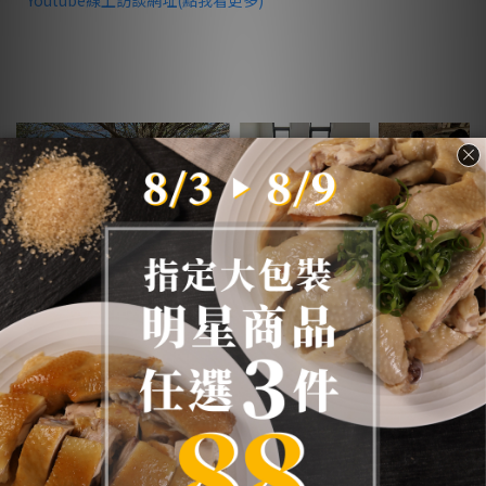
12.21 夥伴
教育訓練 2022最終場
你還記得這是第幾場夥伴教育訓練嗎？掐指一算，哎呀，已經到
了
2022
年的最後一場，不曉得第一次參觀雞舍的你
/
妳有什麼感
想呢？
是不是在想像中覺得雞舍充滿雞屎跟臭氣熏天的地方（確實地面
隨時都有機會踩到屎沒錯
XD)
，但親身經歷後發現是否發現：原
來跟想像中的不一樣耶！
正所謂讀萬卷書，不如行萬里路。不是滿地的屎而是要不小心會