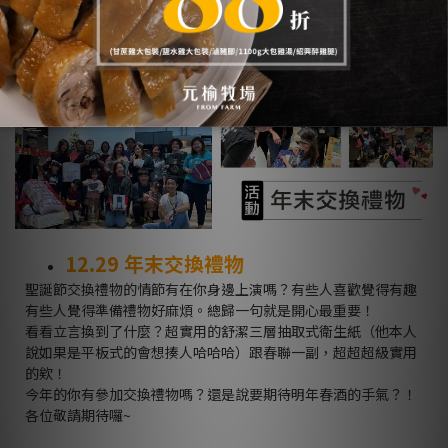
不會踩破一顆珍貴的初卵蛋！！
12.29 年末
交換禮物
聖誕節交換禮物的情節有在你身邊上演嗎？有些人喜歡覺得有趣
有些人覺得準備禮物好麻煩。總歸一句就是開心最重要！
看看立言換到了什麼？超實用的舒潔三層抽取式衛生紙（他本人
說如果是平板式的會想揍人哈哈哈）跟春聯一副，超超超級實用
的欸！
今年的你有參加交換禮物嗎？還是說要期待明年春酒的手氣？！
各位敬請期待囉
~