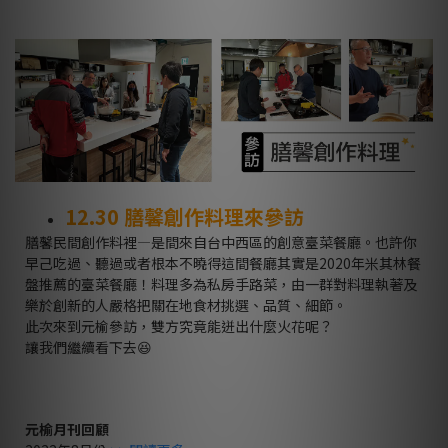
12.30
膳馨創作料理來參訪
膳馨民間創作料裡
—
是間來自台中西區的創意臺菜餐廳。也許你
早己吃過、聽過或者根本不曉得這間餐廳其實是
2020
年米其林餐
盤推薦的臺菜餐廳！
料理多為私房手路菜，由一群對料理執著及
樂於創新的人嚴格把關在地食材挑選、品質、細節。
此次來到元榆參訪，雙方究竟能迸出什麼火花呢？
讓我們繼續看下去
😆
元榆月刊回顧