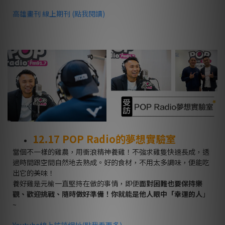
高雄畫刊
線上期刊 (點我閱讀)
12.17 POP Radio
的夢想實驗室
當個不一樣的雞農，用衝浪精神養雞！不強求雞隻快速長成，透
過時間跟空間自然地去熟成。好的食材，不用太多調味，便能吃
出它的美味！
養好雞是元榆一直堅持在做的事情，即便
面對困難也要保持樂
觀、歡迎挑戰、隨時做好準備！你就能是他人眼中「幸運的人
」
~
Youtube
線上訪談網址(點我看更多)