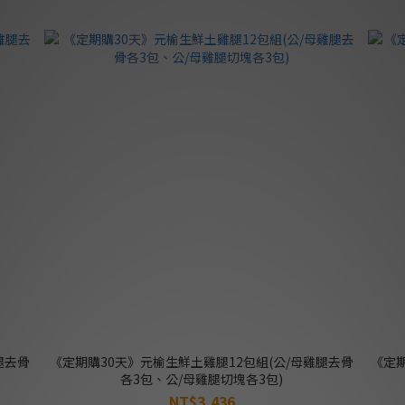
腿去骨
《定期購30天》元榆生鮮土雞腿12包組(公/母雞腿去骨
《定
各3包、公/母雞腿切塊各3包)
NT$3,436