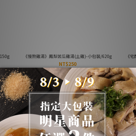
50g
《慢熬雞湯》鳳梨苦瓜雞湯(土雞)-小包裝/620g
《宅
NT$250
NT$275