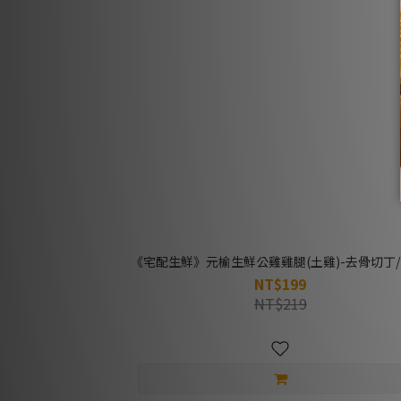
《宅配生鮮》元榆生鮮公雞雞腿(土雞)-去骨切丁/1
NT$199
NT$219