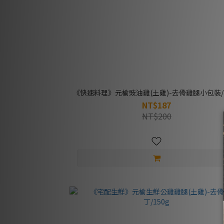
《快速料理》元榆豉油雞(土雞)-去骨雞腿小包裝/1
NT$187
NT$200