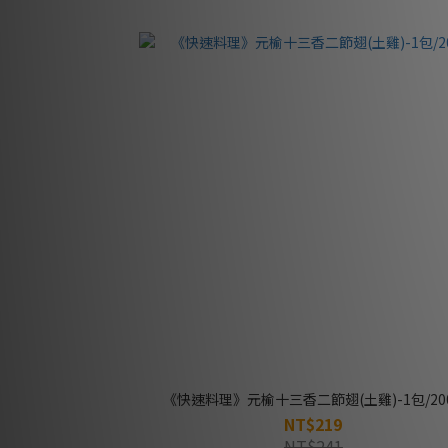
《快速料理》元榆十三香二節翅(土雞)-1包/20
NT$219
NT$241