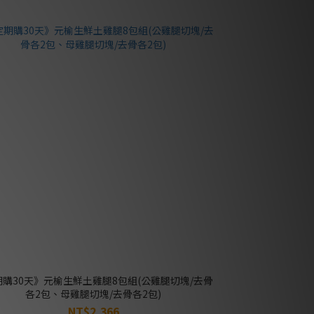
期購30天》元榆生鮮土雞腿8包組(公雞腿切塊/去骨
各2包、母雞腿切塊/去骨各2包)
NT$2,366