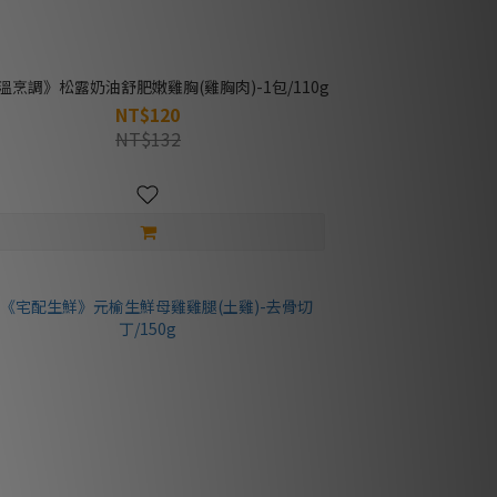
溫烹調》松露奶油舒肥嫩雞胸(雞胸肉)-1包/110g
NT$120
NT$132