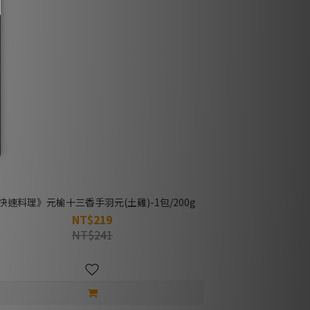
快速料理》元榆十三香手羽元(土雞)-1包/200g
NT$219
NT$241