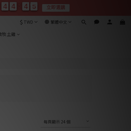
4
4
4
4
4
4
0
3
3
4
4
4
4
4
4
0
3
3
立即選購
分
秒
$
TWD
繁體中文
放牧土雞
每頁顯示 24 個