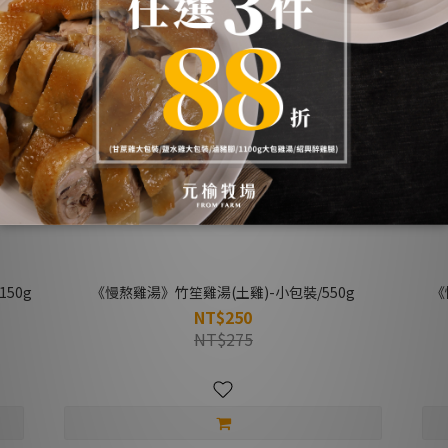
50g
《慢熬雞湯》竹笙雞湯(土雞)-小包裝/550g
《
NT$250
NT$275