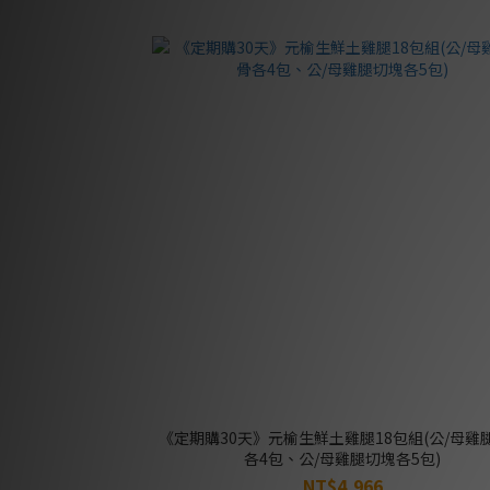
《定期購30天》元榆生鮮土雞腿18包組(公/母雞
各4包、公/母雞腿切塊各5包)
NT$4,966