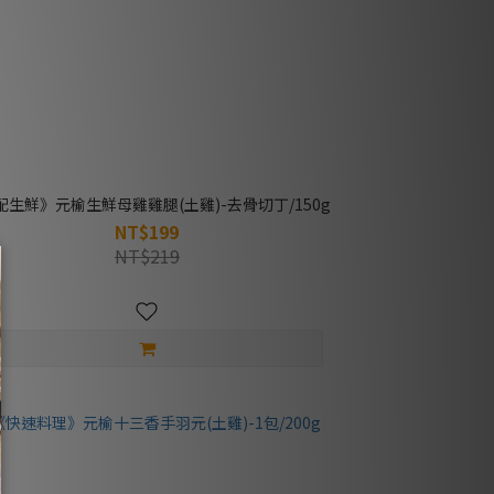
配生鮮》元榆生鮮母雞雞腿(土雞)-去骨切丁/150g
NT$199
NT$219