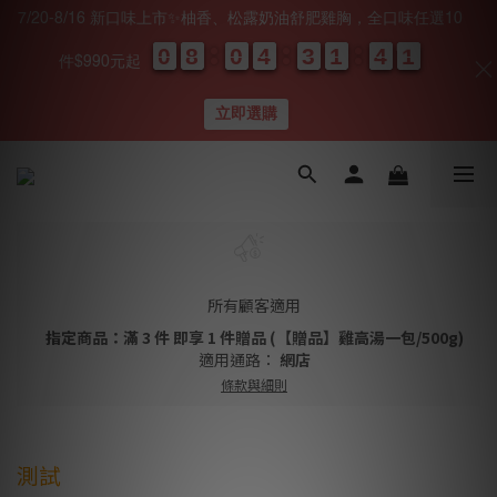
7/20-8/16 新口味上市✨柚香、松露奶油舒肥雞胸，全口味任選10
0
0
0
0
8
8
8
8
0
0
0
0
4
4
4
4
3
3
3
3
1
1
1
1
4
4
4
4
0
0
1
0
1
件$990元起
天
時
分
秒
立即選購
所有顧客適用
指定商品：滿 3 件 即享 1 件贈品 (【贈品】雞高湯一包/500g)
適用通路：
網店
條款與細則
測試