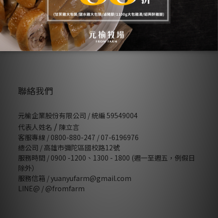
會員權益
隱私條款
條款與細則
常見Ｑ＆Ａ
聯絡我們
元榆企業股份有限公司 / 統編 59549004
/
代表人姓名
陳立言
客服專線 / 0800-880-247 / 07-6196976
總公司 / 高雄市彌陀區國校路12號
服務時間 / 0900 -1200、1300 - 1800 (週一至週五，例假日
除外）
服務信箱 / yuanyufarm@gmail.com
LINE@ /
@fromfarm