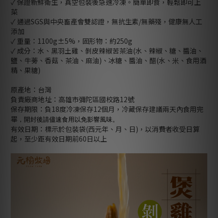
✓ 保證新鮮衛生，真空包裝後急速冷凍。簡單即食，輕鬆即可上
菜
✓ 通過SGS與中央畜產會雙認證，無抗生素/無藥殘，健康無人工
添加
✓ 重量：1100g±5%，固形物：約250g
✓ 成分：
水、黑羽土雞、剝皮辣椒苦茶油(水、辣椒、糖、醬油、
鹽、牛蒡、香菇、茶油、麻油)、冰糖、醬油、醋(水、米、食用酒
精、果糖)
原產地：台灣
負責廠商地址：高雄市彌陀區國校路12號
保存期限：負18度冷凍保存12個月，冷藏保存建議兩天內食用完
畢
，開封後請儘速食用以免影響風味。
有效日期：標示於包裝袋(西元年、月、日)，以消費者收受日算
起，至少距有效日期前60日以上