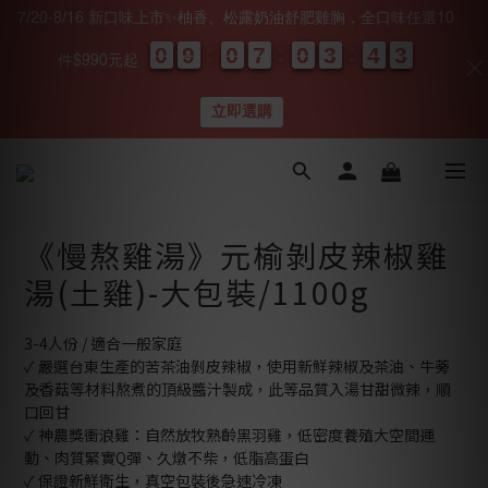
7/20-8/16 新口味上市✨柚香、松露奶油舒肥雞胸，全口味任選10
0
0
0
0
9
9
9
9
0
0
0
0
7
7
7
7
0
0
0
0
3
3
3
3
4
4
4
4
0
0
2
1
2
件$990元起
天
時
分
秒
立即選購
《慢熬雞湯》元榆剝皮辣椒雞
湯(土雞)-大包裝/1100g
3-4人份 / 適合一般家庭
✓ 嚴選台東生產的苦茶油剝皮辣椒，使用新鮮辣椒及茶油、牛蒡
及香菇等材料熬煮的頂級醬汁製成，此等品質入湯甘甜微辣，順
口回甘
✓ 神農獎衝浪雞：自然放牧熟齡黑羽雞，低密度養殖大空間運
動、肉質緊實Q彈、久燉不柴，低脂高蛋白
✓ 保證新鮮衛生，真空包裝後急速冷凍