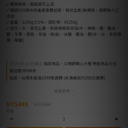
✓ 簡單即食，輕鬆即可上菜
✓ 通過SGS與中央畜產會雙認證，無抗生素/無藥殘，健康無人工
添加
✓ 重量：1100g±5%，固形物：約250g
✓ 成分：水、黑羽土雞、剝皮辣椒苦茶油(水、辣椒、糖、醬油、
鹽、牛蒡、香菇、茶油、麻油)、冰糖、醬油、醋(水、米、食用酒
精、果糖)
至
08/09 16:00
截止
指定商品，父親節暖心大餐 明星商品大包
裝任選3件88折
全店，台灣本島滿1099免運費 (未滿需自付200元運費)
查看更多
NT$449
NT$494
數量