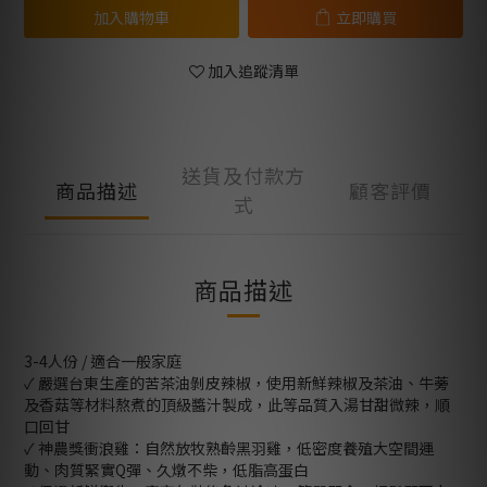
加入購物車
立即購買
加入追蹤清單
送貨及付款方
商品描述
顧客評價
式
商品描述
3-4人份 / 適合一般家庭
✓ 嚴選台東生產的苦茶油剝皮辣椒，使用新鮮辣椒及茶油、牛蒡
及香菇等材料熬煮的頂級醬汁製成，此等品質入湯甘甜微辣，順
口回甘
✓ 神農獎衝浪雞：自然放牧熟齡黑羽雞，低密度養殖大空間運
動、肉質緊實Q彈、久燉不柴，低脂高蛋白