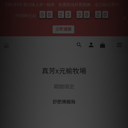
7/20-8/16 新口味上市✨柚香、松露奶油舒肥雞胸，全口味任選10
0
0
0
0
8
8
8
8
2
2
2
2
3
3
3
3
3
3
3
3
8
8
8
8
1
1
1
1
0
0
9
9
9
9
件$990元起
天
時
分
秒
立即選購
真芳x元榆牧場
期間限定
舒肥嫩雞胸