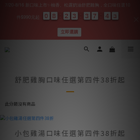
7/20-8/16 新口味上市✨柚香、松露奶油舒肥雞胸，全口味任選10
0
0
0
0
8
8
8
8
2
2
2
2
3
3
3
3
3
3
3
3
7
7
7
7
4
4
4
4
0
0
2
2
2
2
件$990元起
天
時
分
秒
立即選購
舒肥雞胸口味任選第四件38折起
此分類沒有商品
小包雞湯口味任選第四件38折起