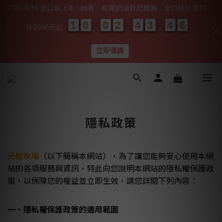
7/20-8/16 新口味上市✨柚香、松露奶油舒肥雞胸，全口味任選10
1
1
1
1
0
0
0
0
0
0
0
0
2
2
2
2
4
4
4
4
3
3
3
3
4
4
4
4
0
0
5
5
5
5
件$990元起
天
時
分
秒
立即選購
隱私政策
元榆牧場
（以下簡稱本網站），為了讓您能夠安心使用本網
站的各項服務與資訊，特此向您說明本網站的隱私權保護政
策，以保障您的權益並立即生效，請您詳閱下列內容：
一、隱私權保護政策的適用範圍