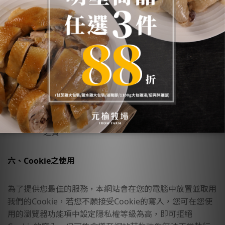
供者處理或蒐集著依其揭露方式無從識別特定
之當事人。
當您在網站的行為，違反服務條款或可能損害
或妨礙網站與其他使用者權益或導致任何人遭
受損害時，經網站管理單位研析揭露您的個人
資料是為了辨識、聯絡或採取法律行動所必要
者。
有利於您的權益。
本網站委託廠商協助蒐集、處理或利用您的個
人資料時，將對委外廠商或個人善盡監督管理
之責。
六、Cookie之使用
為了提供您最佳的服務，本網站會在您的電腦中放置並取用
我們的Cookie，若您不願接受Cookie的寫入，您可在您使
用的瀏覽器功能項中設定隱私權等級為高，即可拒絕