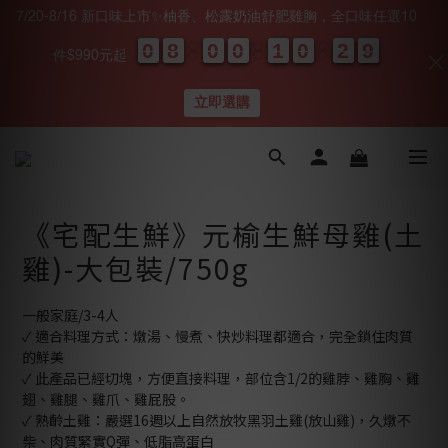
7/20-8/16 新口味上市✨柚香、松露奶油舒肥雞胸，全口味任選10
0
0
0
0
8
8
8
8
0
0
0
0
0
0
0
0
1
1
1
1
0
0
0
0
2
2
2
2
0
0
9
8
9
件$990元起
天
時
分
秒
立即選購
《宅配生鮮》元榆生鮮母雞(土
雞)-大包裝/750g
一般家庭/3-4人
✓ 適合料理方式：燉湯、慢煮、快炒料理都適合，完全鎖住肉質
的鮮美
✓ 此產品已經切塊，方便直接料理，部位含1/2的雞脖、雞胸、雞
翅、雞腿、雞爪、雞屁股。
✓ 熟齡土雞：嚴選16週以上自然放牧黑羽土雞(放山雞)，久燉不
柴、肉質緊實Q彈、低脂高蛋白