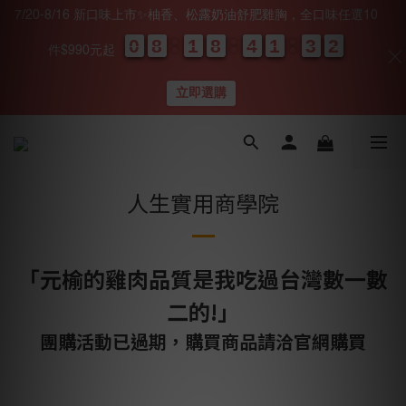
7/20-8/16 新口味上市✨柚香、松露奶油舒肥雞胸，全口味任選10
0
0
0
0
8
8
8
8
1
1
1
1
8
8
8
8
4
4
4
4
1
1
1
1
3
3
3
3
0
0
1
1
1
1
件$990元起
天
時
分
秒
立即選購
人生實用商學院
「元榆的雞肉品質是我吃過台灣數一數
二的!」
團購活動已過期，購買商品請洽官網購買