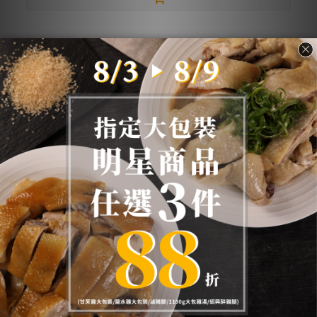
團購活動已結束
團購活動已結束
舒肥嫩雞胸任選6包$594、任選10包
$880
此分類沒有商品