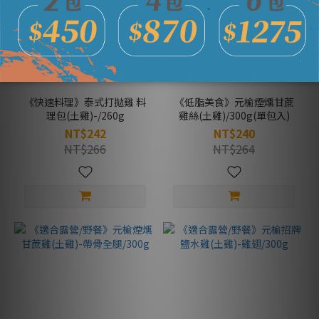
《快速料理》泰式打拋雞 料
《低脂美食》元榆煙燻甘蔗
理包(土雞)-/260g
雞絲(土雞)/300g(單包入)
NT$242
NT$240
NT$266
NT$264