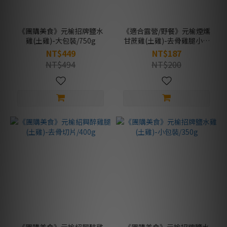
《團購美食》元榆招牌鹽水
《適合露營/野餐》元榆煙燻
雞(土雞)-大包裝/750g
甘蔗雞(土雞)-去骨雞腿小包
裝/130g
NT$449
NT$187
NT$494
NT$200