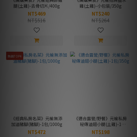
《團購美食》元榆紹興醉雞
《團購美食》元榆招牌鹽水
腿(土雞)-去骨切片/400g
雞(土雞)-小包裝/350g
NT$469
NT$240
NT$516
NT$264
熱銷TOP4
《經典私房名菜》元榆無添
《適合露營/野餐》元榆私房
加滷豬腳(豬腳)-1包/1000g
秘傳滷翅小腿(土雞)-1
包/350g
NT$472
NT$198