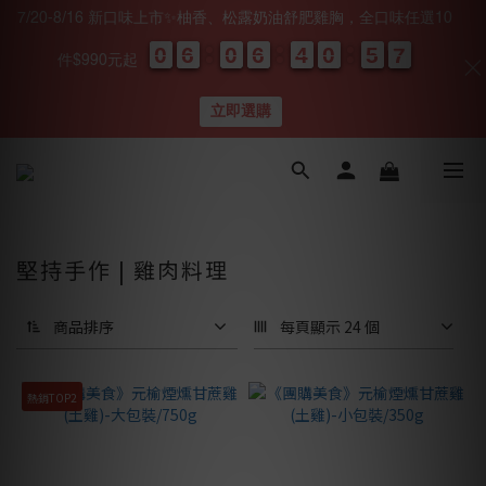
7/20-8/16 新口味上市✨柚香、松露奶油舒肥雞胸，全口味任選10
0
0
0
0
6
6
6
6
0
0
0
0
6
6
6
6
4
4
4
4
0
0
0
0
5
5
5
5
0
0
6
6
6
6
件$990元起
天
時
分
秒
立即選購
堅持手作 | 雞肉料理
商品排序
每頁顯示 24 個
熱銷TOP2