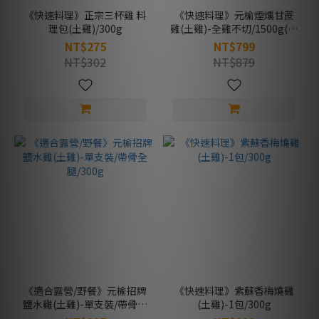
《快速料理》正宗三杯雞 料
《快速料理》元榆煙燻甘蔗
理包(土雞)/300g
雞(土雞)-全雞不切/1500g(含
頭腳)
NT$275
NT$799
NT$302
NT$879
《適合露營/野餐》元榆招牌
《快速料理》紫蘇香梅燒雞
鹽水雞(土雞)-單支裝/帶骨全
(土雞)-1包/300g
腿/300g