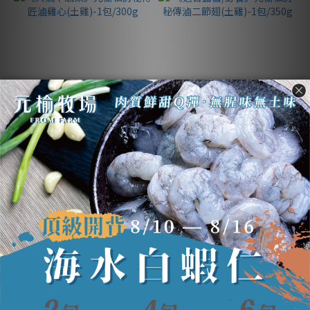
《人氣下酒菜》元榆私房秘
《適合露營/野餐》元榆私房
傳匠滷雞心(土雞)-1包/300g
秘傳滷二節翅(土雞)-1
包/350g
NT$176
NT$198
NT$194
NT$218
熱銷商品