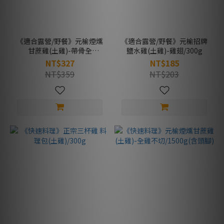
《適合露營/野餐》元榆煙燻
《適合露營/野餐》元榆招牌
甘蔗雞(土雞)-帶骨全
鹽水雞(土雞)-雞翅/300g
腿/300g
NT$327
NT$185
NT$359
NT$203