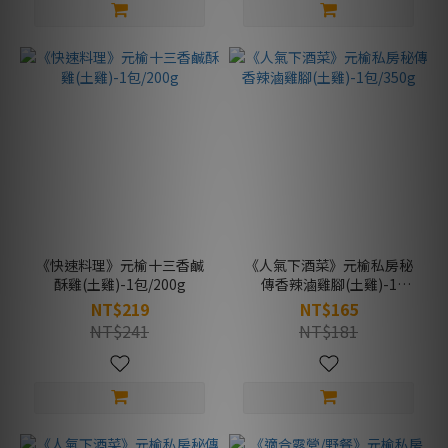
《快速料理》元榆十三香鹹
《人氣下酒菜》元榆私房秘
酥雞(土雞)-1包/200g
傳香辣滷雞腳(土雞)-1
包/350g
NT$219
NT$165
NT$241
NT$181