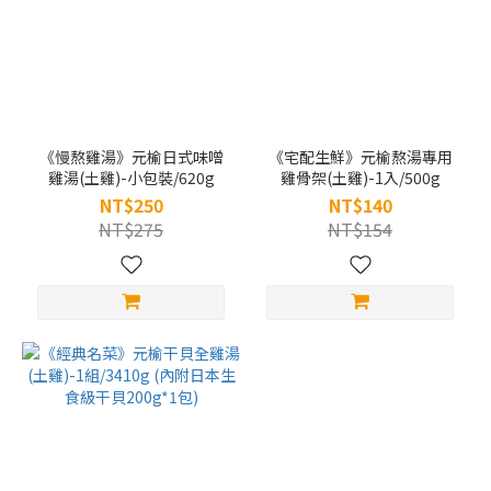
《慢熬雞湯》元榆日式味噌
《宅配生鮮》元榆熬湯專用
雞湯(土雞)-小包裝/620g
雞骨架(土雞)-1入/500g
NT$250
NT$140
NT$275
NT$154