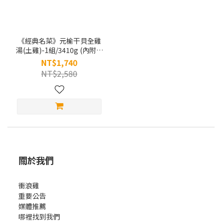
《經典名菜》元榆干貝全雞
湯(土雞)-1組/3410g (內附日
本生食級干貝200g*1包)
NT$1,740
NT$2,580
關於我們
衝浪雞
重要公告
媒體推薦
哪裡找到我們