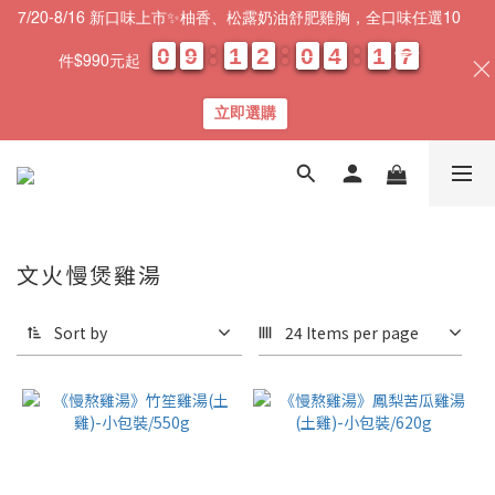
7/20-8/16 新口味上市✨柚香、松露奶油舒肥雞胸，全口味任選10
0
0
0
0
9
9
9
9
1
1
1
1
2
2
2
2
0
0
0
0
4
4
4
4
1
1
1
1
0
0
6
6
6
6
件$990元起
天
時
分
秒
立即選購
文火慢煲雞湯
Sort by
24 Items per page