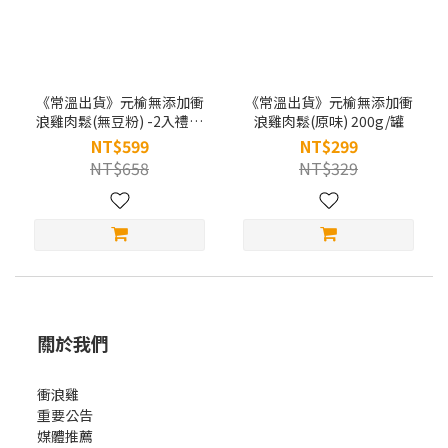
《常溫出貨》元榆無添加衝
《常溫出貨》元榆無添加衝
浪雞肉鬆(無豆粉) -2入禮盒
浪雞肉鬆(原味) 200g/罐
裝 (200g/罐)
NT$599
NT$299
NT$658
NT$329
關於我們
衝浪雞
重要公告
媒體推薦