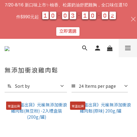
7/20-8/16 新口味上市✨柚香、松露奶油舒肥雞胸，全口味任選10
1
1
1
1
0
0
0
0
0
0
0
0
3
3
3
3
1
1
1
1
0
0
0
0
0
0
0
0
0
0
2
1
件$990元起
2
天
時
分
秒
立即選購
無添加衝浪雞肉鬆
Sort by
24 Items per page
常溫出貨
常溫出貨