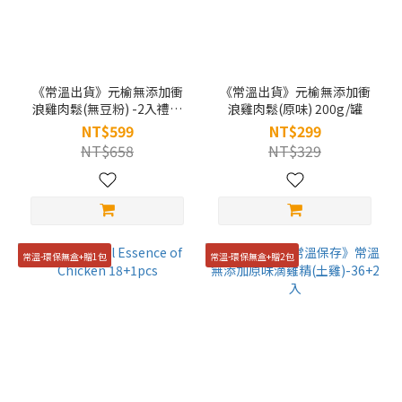
《常溫出貨》元榆無添加衝
《常溫出貨》元榆無添加衝
浪雞肉鬆(無豆粉) -2入禮盒
浪雞肉鬆(原味) 200g/罐
裝 (200g/罐)
NT$599
NT$299
NT$658
NT$329
常溫-環保無盒+贈1包
常溫-環保無盒+贈2包