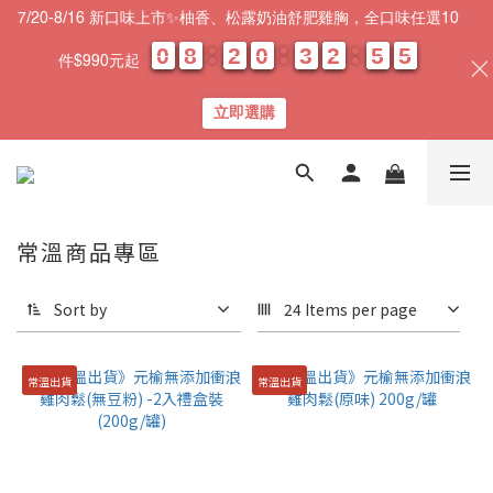
7/20-8/16 新口味上市✨柚香、松露奶油舒肥雞胸，全口味任選10
0
0
0
0
8
8
8
8
2
2
2
2
0
0
0
0
3
3
3
3
2
2
2
2
5
5
5
5
0
0
5
4
5
件$990元起
天
時
分
秒
立即選購
常溫商品專區
Sort by
24 Items per page
常溫出貨
常溫出貨