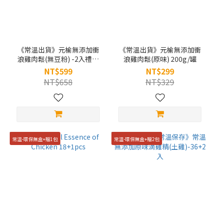
《常溫出貨》元榆無添加衝
《常溫出貨》元榆無添加衝
浪雞肉鬆(無豆粉) -2入禮盒
浪雞肉鬆(原味) 200g/罐
裝 (200g/罐)
NT$599
NT$299
NT$658
NT$329
常溫-環保無盒+贈1包
常溫-環保無盒+贈2包