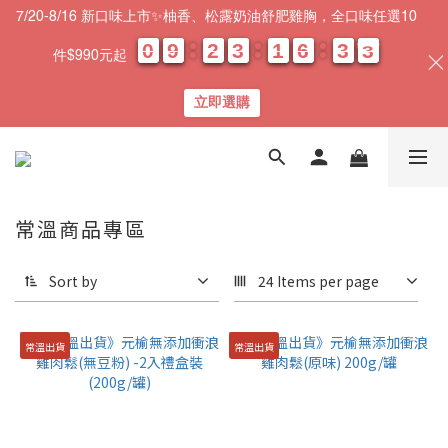
7/20-8/16 新口味上市✨柚香、松露奶油舒肥雞胸，全口味任選10
0
0
0
0
9
9
9
9
2
2
2
2
3
3
3
3
1
1
1
1
6
6
6
6
3
3
3
3
0
0
2
2
2
2
件$990元起
天
時
分
秒
立即選購
常溫商品專區
Sort by
24 Items per page
常溫出貨
常溫出貨