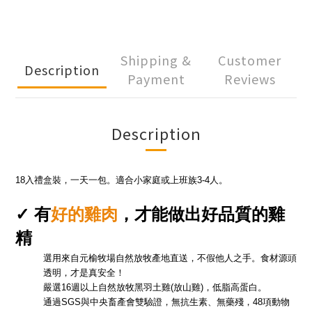
Shipping &
Customer
Description
Payment
Reviews
Description
18入禮盒裝，一天一包。
適合小家庭或上班族3-4人。
✓
有
好的雞肉
，才能做出好品質的雞
精
選用來自元榆牧場自然放牧產地直送，
不假他人之手。食材
源頭
透明，才是真安全！
嚴選16週以上自然放牧黑羽土雞(放山雞)，低脂高蛋白。
通過SGS與中央畜產會雙驗證，無抗生素、無藥殘，48項動物