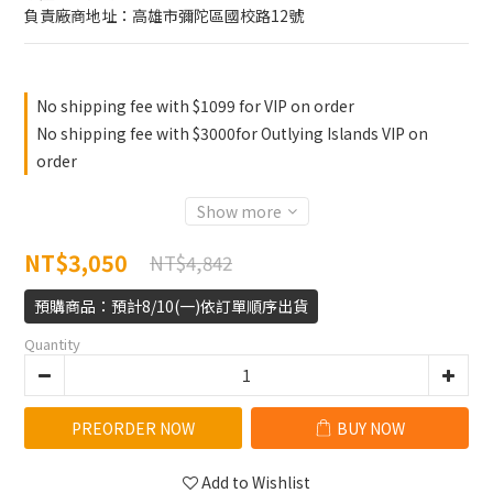
負責廠商地址：高雄市彌陀區國校路12號
No shipping fee with $1099 for VIP on order
No shipping fee with $3000for Outlying Islands VIP on
order
Show more
NT$3,050
NT$4,842
預購商品：預計8/10(一)依訂單順序出貨
Quantity
PREORDER NOW
BUY NOW
Add to Wishlist