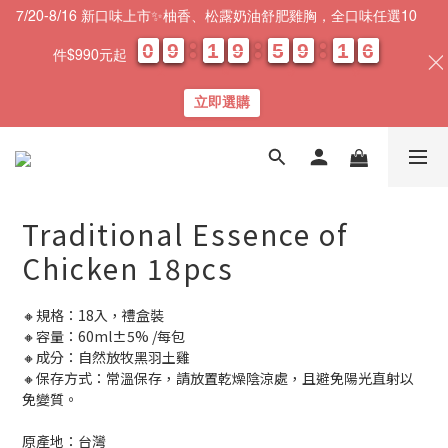
7/20-8/16 新口味上市✨柚香、松露奶油舒肥雞胸，全口味任選10
0
0
0
0
9
9
9
9
1
1
1
1
9
9
9
9
5
5
5
5
9
9
9
9
1
1
1
1
0
0
5
4
5
件$990元起
天
時
分
秒
立即選購
Traditional Essence of
Chicken 18pcs
🔸規格：18入，禮盒裝
🔸容量：60ml±5% /每包
🔸成分：自然放牧黑羽土雞
🔸保存方式：常溫保存，請放置乾燥陰涼處，且避免陽光直射以
免變質。
原產地：台灣