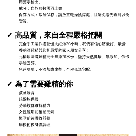
用藥零檢出。
成分：自然放牧黑羽
土
雞
保存方式：常溫保存，請放置乾燥陰涼處，且避免陽光直射以免
變質。
✓
高品質，來自全程嚴格把關
完全手工製作搭配慢火細燉20小時，我們有信心將最好、最營
養的滴雞精與您和最愛的家人朋友分享！
元榆原味滴雞精完全無添加水份，堅持天然健康、無添加、低卡
零膽固醇。
急速冷凍，不添加防腐劑，全程低溫宅配。
✓
為了需要雞精的你
孩童發育
銀髮族保養
勞動族群維持精力
女性經期前後補元氣
懷孕前後吸收營養
病後術後身體調理