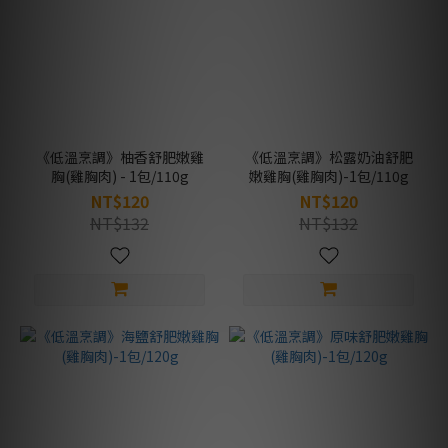
《低溫烹調》柚香舒肥嫩雞
《低溫烹調》松露奶油舒肥
胸(雞胸肉) - 1包/110g
嫩雞胸(雞胸肉)-1包/110g
NT$120
NT$120
NT$132
NT$132