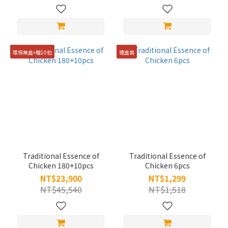
環保無盒+贈10包
禮盒裝
Traditional Essence of
Traditional Essence of
Chicken 180+10pcs
Chicken 6pcs
NT$23,900
NT$1,299
NT$45,540
NT$1,518