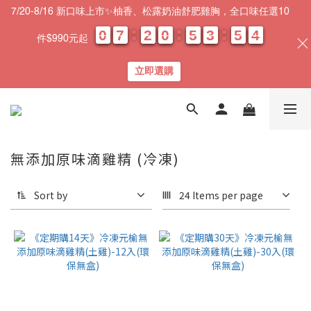
7/20-8/16 新口味上市✨柚香、松露奶油舒肥雞胸，全口味任選10
0
0
0
0
7
7
7
7
2
2
2
2
0
0
0
0
5
5
5
5
3
3
3
3
5
5
5
5
0
0
4
3
4
件$990元起
天
時
分
秒
立即選購
無添加原味滴雞精 (冷凍)
Sort by
24 Items per page