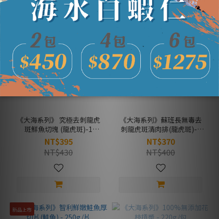
《大海系列》 究極去刺龍虎
《大海系列》蘇班長無毒去
斑鮮魚切塊 (龍虎斑)-1
刺龍虎斑清肉排(龍虎斑)-1
包/300g± 5%
包/300g± 5%
NT$395
NT$370
NT$430
NT$400
新品上市