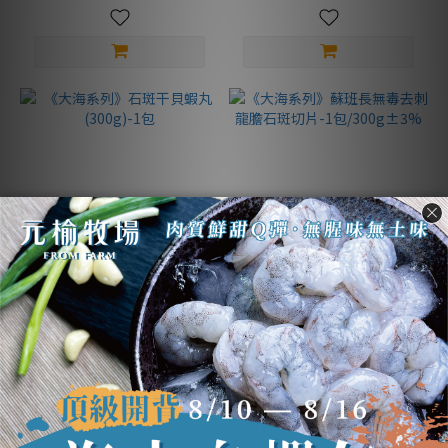
《大海系列》石斑干貝蝦丸
《大海系列》蘇班長無毒去
(300g)-1包
刺龍膽石斑切片-1
包/300g±3%
NT$275
NT$520
NT$325