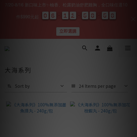
7/20-8/16 新口味上市✨柚香、松露奶油舒肥雞胸，全口味任選10
0
0
0
0
6
6
6
6
1
1
1
1
1
1
1
1
5
5
5
5
9
9
9
9
5
5
5
5
0
0
9
9
9
9
件$990元起
天
時
分
秒
立即選購
大海系列
Sort by
24 Items per page