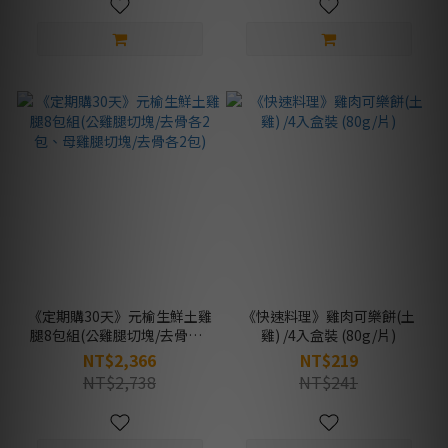
《定期購30天》元榆生鮮土雞
《快速料理》雞肉可樂餅(土
腿8包組(公雞腿切塊/去骨各2
雞) /4入盒裝 (80g/片)
包、母雞腿切塊/去骨各2包)
NT$2,366
NT$219
NT$2,738
NT$241