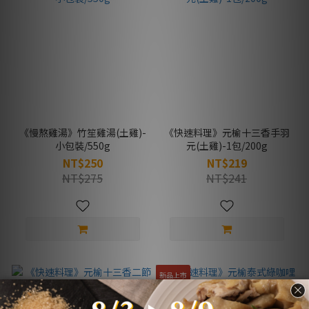
《慢熬雞湯》竹笙雞湯(土雞)-
《快速料理》元榆十三香手羽
小包裝/550g
元(土雞)-1包/200g
NT$250
NT$219
NT$275
NT$241
新品上市