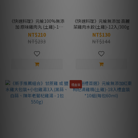
《快速料理》元榆100%無添
《快速料理》元榆無添加 高麗
加 原味雞肉丸 (土雞)-1
菜雞肉水餃(土雞)-12入/300g
包/250g
NT$210
NT$130
NT$233
NT$144
禮盒裝