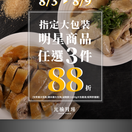
《快速料理》元榆十三香二節
《快速料理》元榆泰式綠咖哩
翅(土雞)-1包/200g
雞(土雞)-1包/250g
NT$219
NT$159
NT$241
NT$176
新品上市