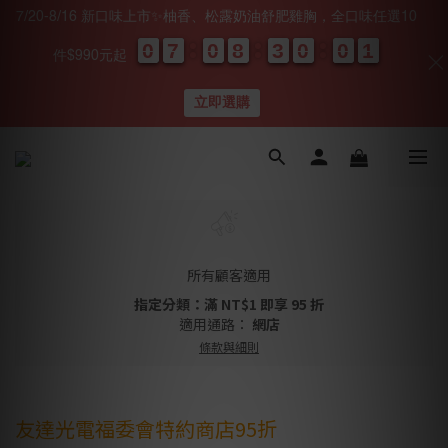
7/20-8/16 新口味上市✨柚香、松露奶油舒肥雞胸，全口味任選10
0
0
0
0
7
7
7
7
0
0
0
0
8
8
8
8
3
3
3
3
0
0
0
0
0
0
0
0
0
0
1
0
1
件$990元起
天
時
分
秒
立即選購
所有顧客適用
指定分類：滿 NT$1 即享 95 折
適用通路：
網店
條款與細則
友達光電福委會特約商店95折