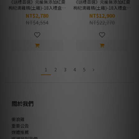
《送禮首選》元榆無添加紅棗
《送禮首選》元榆無添加紅棗
枸杞滴雞精(土雞)-18入禮盒裝
枸杞滴雞精(土雞)-18入禮盒裝
(每包60ml)
*5組(每包60ml)
NT$2,780
NT$12,900
NT$4,554
NT$22,770
1
2
3
4
5
關於我們
衝浪雞
重要公告
媒體推薦
哪裡找到我們