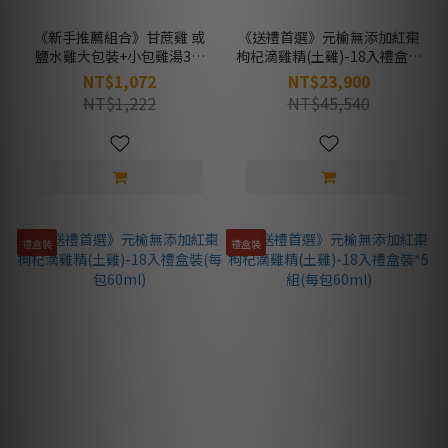
《新手推薦組合》甘蔗雞 或
《送禮首選》元榆無添加紅棗
鹽水雞大包裝+小包雞湯3入
枸杞滴雞精(土雞)-18入禮盒裝
(黑蒜、白蒜、陳年老蔔杞雞
*10組(每包60ml)
NT$1,072
NT$23,900
湯 - 1包550g)
NT$1,222
NT$45,540
禮盒裝
禮盒裝