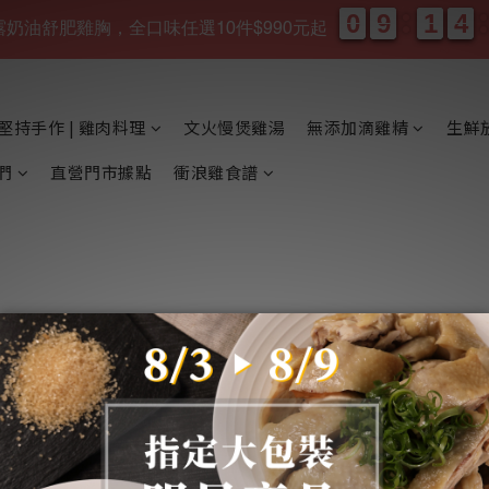
0
0
9
9
1
1
4
4
0
0
9
9
1
1
4
4
、松露奶油舒肥雞胸，全口味任選10件$990元起
天
時
堅持手作 | 雞肉料理
文火慢煲雞湯
無添加滴雞精
生鮮
們
直營門市據點
衝浪雞食譜
顧客服務