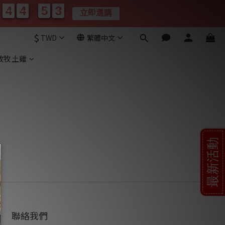
4
4
4
4
5
5
0
3
3
4
4
4
4
5
5
0
3
3
立即選購
分
秒
$
TWD
繁體中文
放牧土雞
最新活動
聯絡我們