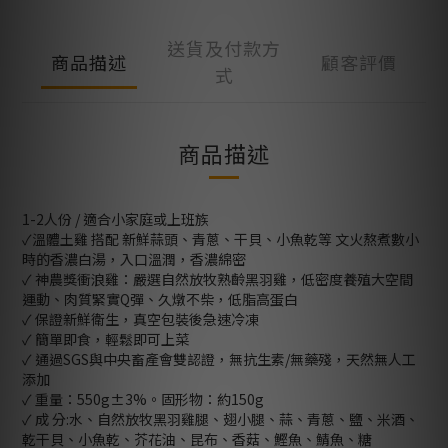
送貨及付款方
商品描述
顧客評價
式
商品描述
1-2人份 / 適合小家庭或上班族
✓溫體土雞 搭配 新鮮蒜頭、青蔥、干貝、小魚乾等 文火熬煮數小
時的香濃白湯，入口溫潤，香濃綿密
✓ 神農獎衝浪雞：嚴選自然放牧熟齡黑羽雞，低密度養殖大空間
運動、肉質緊實Q彈、久燉不柴，低脂高蛋白
✓ 保證新鮮衛生，真空包裝後急速冷凍
✓ 簡單即食，輕鬆即可上菜
✓ 通過SGS與中央畜產會雙認證，無抗生素/無藥殘，天然無人工
添加
✓ 重量：550g±3%。固形物：約150g
✓ 成 分:水、自然放牧黑羽雞腿、翅小腿、蒜、青蔥、鹽、米酒、
乾干貝、小魚乾、芥花油、昆布、香菇、鰹魚、鯖魚、糖