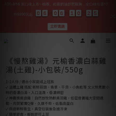
7/20-8/16 新口味上市✨柚香、松露奶油舒肥雞胸，全口味任選10
0
0
0
0
6
6
6
6
0
0
0
0
6
6
6
6
1
1
1
1
0
0
0
0
2
2
2
2
0
0
4
4
4
4
件$990元起
天
時
分
秒
立即選購
《慢熬雞湯》元榆香濃白蒜雞
湯(土雞)-小包裝/550g
1-2人份 / 適合小家庭或上班族
✓ 溫體土雞 搭配 新鮮蒜頭、青蔥、干貝、小魚乾等 文火熬煮數小
時的香濃白湯，入口溫潤，香濃綿密
✓ 神農獎衝浪雞：自然放牧熟齡黑羽雞，低密度養殖大空間運
動、肉質緊實Q彈、久燉不柴，低脂高蛋白
✓ 保證新鮮衛生，真空包裝後急速冷凍
✓ 簡單即食，輕鬆即可上菜