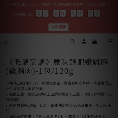
7/20-8/16 新口味上市✨柚香、松露奶油舒肥雞胸，全口味任選10
0
0
0
0
7
7
7
7
0
0
0
0
6
6
6
6
1
1
1
1
2
2
2
2
2
2
2
2
0
0
2
2
2
2
件$990元起
天
時
分
秒
立即選購
《低溫烹調》原味舒肥嫩雞胸
(雞胸肉)-1包/120g
＊規格120g±4.5%，以重量為主。當雞胸較小片時，可能會附上
一片里肌胸以補足重量。
✓ 熟齡土雞：嚴選16週以上自然放牧黑羽土雞，肉質Q彈軟嫩、低
脂高蛋白
✓ 經過實測每100g，比起一般市售舒肥多30%蛋白質、少60%脂
肪
✓ 保證新鮮衛生：全程低溫清洗分切，並真空包裝後急速冷凍，