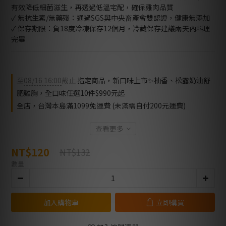
有效降低細菌滋生，再透過低溫宅配，確保雞肉品質
✓ 無抗生素/無藥殘：通過SGS與中央畜產會雙認證，健康無添加
✓ 保存期限：負18度冷凍保存12個月，冷藏保存建議兩天內料理
完畢
至
08/16 16:00
截止
指定商品，新口味上市✨柚香、松露奶油舒
肥雞胸，全口味任選10件$990元起
全店，台灣本島滿1099免運費 (未滿需自付200元運費)
查看更多
NT$120
NT$132
數量
加入購物車
立即購買