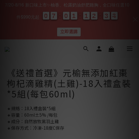
7/20-8/16 新口味上市✨柚香、松露奶油舒肥雞胸，全口味任選10
0
0
0
0
7
7
7
7
0
0
0
0
1
1
1
1
1
1
1
1
2
2
2
2
3
3
3
3
0
0
3
2
3
件$990元起
天
時
分
秒
立即選購
《送禮首選》元榆無添加紅棗
枸杞滴雞精(土雞)-18入禮盒裝
*5組(每包60ml)
🔸規格：18入禮盒裝*5組
🔸容量：60ml±5% /每包
🔸成分：自然放牧黑羽土雞
🔸保存方式：冷凍-18度C保存