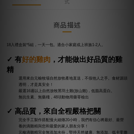
式
商品描述
18入禮盒裝*5組
，一天一包。適合小家庭或上班族1-2人。
✓
有
好的雞肉
，才能做出好品質的雞
精
選用來自元榆牧場自然放牧產地直送，
不假他人之手。食材
源頭
透明，才是真安全！
嚴選16週以上自然放牧黑羽土雞(放山雞)，低脂高蛋白。
無抗生素、無藥殘，48項動物用藥零檢出
✓
高品質，來自全程嚴格把關
完全手工製作搭配慢火細燉20小時，我們有信心將最好、最營
養的滴雞精與您和最愛的家人朋友分享！
元榆滴雞精完全無添加水份，堅持天然健康、無添加、低卡零膽