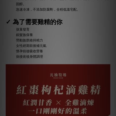
固醇。
急速冷凍，不添加防腐劑，全程低溫宅配。
✓
為了需要雞精的你
孩童發育
銀髮族保養
勞動族群維持精力
女性經期前後補元氣
懷孕前後吸收營養
病後術後身體調理