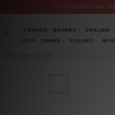
7/20-8/16 新口味上市✨柚香
十大最熱銷商品
最新活動專區
舒肥嫩土雞胸
大海系列
定期購專區
常溫商品專區
關於我
全部商品
/
生鮮放牧土雞
/
雞翅