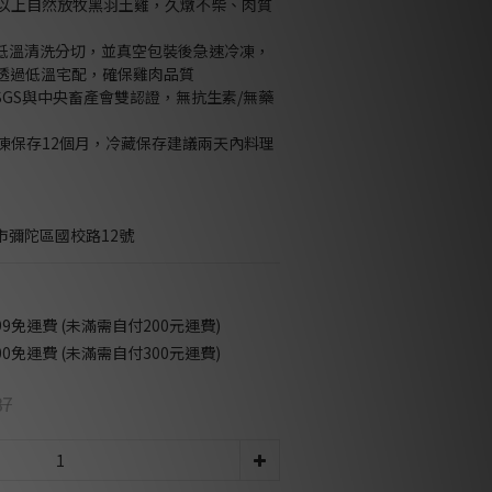
週以上自然放牧黑羽土雞，久燉不柴、肉質
程低溫清洗分切，並真空包裝後急速冷凍，
透過低溫宅配，確保雞肉品質
SGS與中央畜產會雙認證，無抗生素/無藥
冷凍保存12個月，冷藏保存建議兩天內料理
市彌陀區國校路12號
9免運費 (未滿需自付200元運費)
0免運費 (未滿需自付300元運費)
87