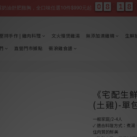
0
0
8
8
1
1
8
8
0
0
8
8
1
1
8
8
、松露奶油舒肥雞胸，全口味任選10件$990元起
天
時
堅持手作 | 雞肉料理
文火慢煲雞湯
無添加滴雞精
生鮮
們
直營門市據點
衝浪雞食譜
《宅配生
(土雞)-單
一般家庭/2-4人
✓ 適合料理方式：煮
住肉質的鮮美