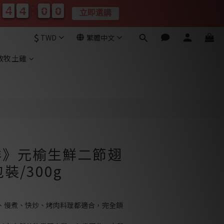
4
4
3
3
5
5
0
6
4
4
3
3
5
5
0
7
7
立即選購
分
秒
$
TWD
繁體中文
立即購買
放牧土雞
鮮》元榆生鮮二節翅
包裝/300g
湯、慢煮、快炒、烤肉料理都適合，完全鎖