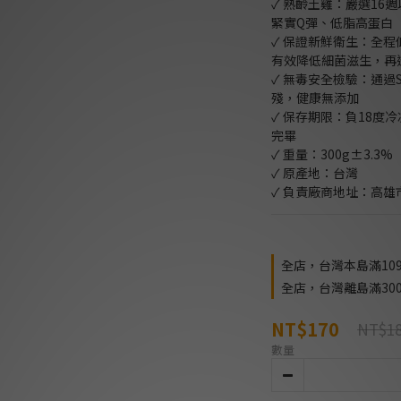
✓ 熟齡土雞：嚴選16
緊實Q彈、低脂高蛋白
✓ 保證新鮮衛生：全
有效降低細菌滋生，再
✓ 無毒安全檢驗：通過
殘，健康無添加
✓ 保存期限：負18度
完畢
✓ 重量：300g±3.3%
✓ 原產地：台灣
✓ 負責廠商地址：高雄
全店，台灣本島滿109
全店，台灣離島滿300
NT$170
NT$1
數量