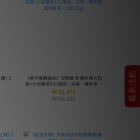
最新活動
)-1
《新手推薦組合》甘蔗雞 或 鹽水雞大包
裝+小包雞湯3入(黑蒜、白蒜、陳年老蔔
杞雞湯 - 1包550g)
NT$1,072
NT$1,222