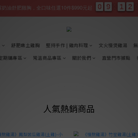
0
0
9
9
1
1
2
2
0
0
9
9
1
1
2
2
、松露奶油舒肥雞胸，全口味任選10件$990元起
天
時
區
舒肥嫩土雞胸
堅持手作 | 雞肉料理
文火慢煲雞湯
定期購專區
常溫商品專區
關於我們
直營門市據點
人氣熱銷商品