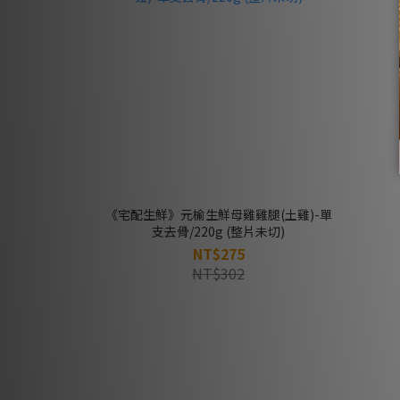
《宅配生鮮》元榆生鮮母雞雞腿(土雞)-單
支去骨/220g (整片未切)
NT$275
NT$302