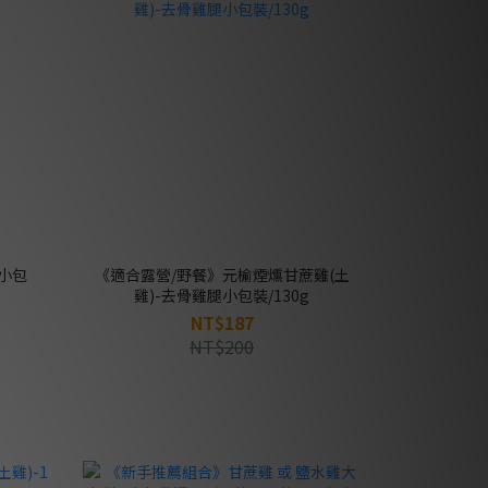
小包
《適合露營/野餐》元榆煙燻甘蔗雞(土
雞)-去骨雞腿小包裝/130g
NT$187
NT$200