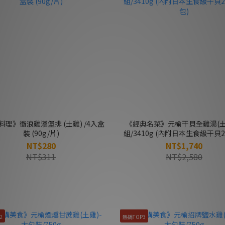
料理》衝浪雞漢堡排 (土雞) /4入盒
《經典名菜》元榆干貝全雞湯(土雞
裝 (90g/片)
組/3410g (內附日本生食級干貝20
包)
NT$280
NT$1,740
NT$311
NT$2,580
2
熱銷TOP3