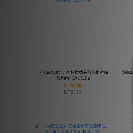
《低溫烹調》元榆檸檬香茅舒肥嫩雞胸
《團購
(雞胸肉)-1包/110g
NT$120
NT$132