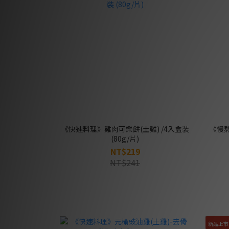
《快速料理》雞肉可樂餅(土雞) /4入盒裝
《慢熬
(80g/片)
NT$219
NT$241
新品上市