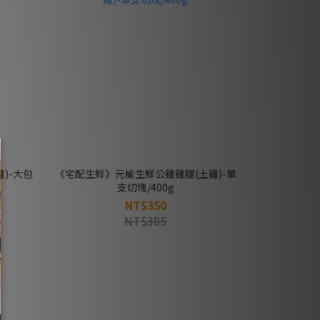
)-大包
《宅配生鮮》元榆生鮮公雞雞腿(土雞)-單
支切塊/400g
NT$350
NT$385