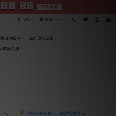
0
0
0
0
2
2
0
9
9
0
0
0
0
2
2
0
9
9
立即選購
分
秒
$
TWD
繁體中文
無添加滴雞精
生鮮放牧土雞
衝浪雞食譜