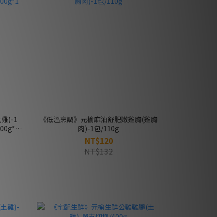
)-1
《低溫烹調》元榆麻油舒肥嫩雞胸(雞胸
0g*1
肉)-1包/110g
NT$120
NT$132