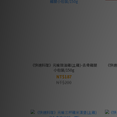
《快速料理》元榆豉油雞(土雞)-去骨雞腿
《快速
小包裝/150g
NT$187
NT$200