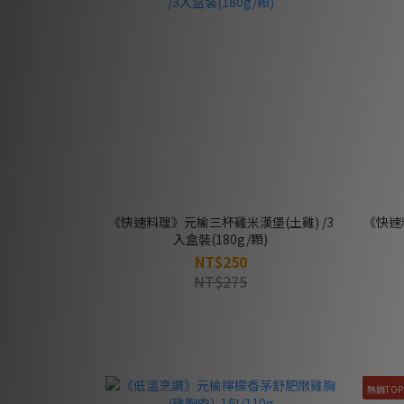
《快速料理》元榆三杯雞米漢堡(土雞) /3
《快速
入盒裝(180g/顆)
NT$250
NT$275
熱銷TOP