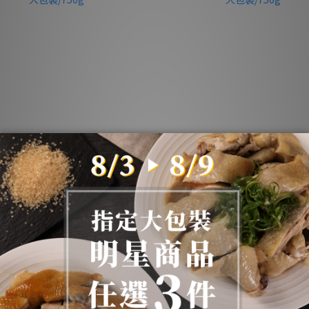
美食》元榆煙燻甘蔗雞(土雞)-大包
《團購美食》元榆招牌鹽水雞(土雞
裝/750g
裝/750g
NT$449
NT$449
NT$494
NT$494